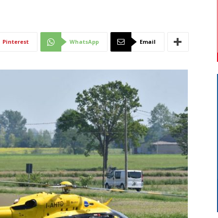
Di
Pinterest
WhatsApp
Email
Mantova