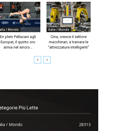
talia / Mondo
Italia / Mondo
En plein Pellacani agli
Cina, cresce il settore
Europei, il quinto oro
macchinari, a trainare le
arriva nel sincro...
“attrezzature intelligenti”
ategorie Più Lette
alia / Mondo
28313