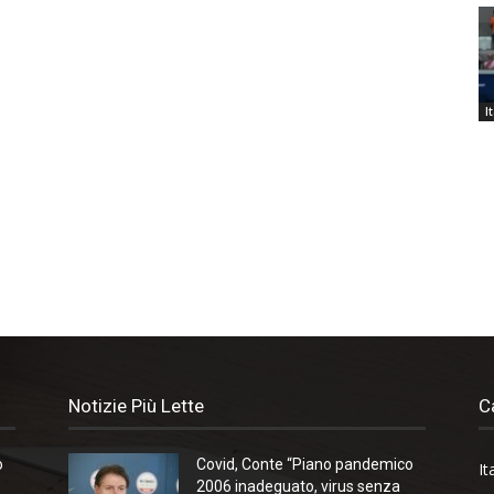
I
Notizie Più Lette
C
o
Covid, Conte “Piano pandemico
It
2006 inadeguato, virus senza