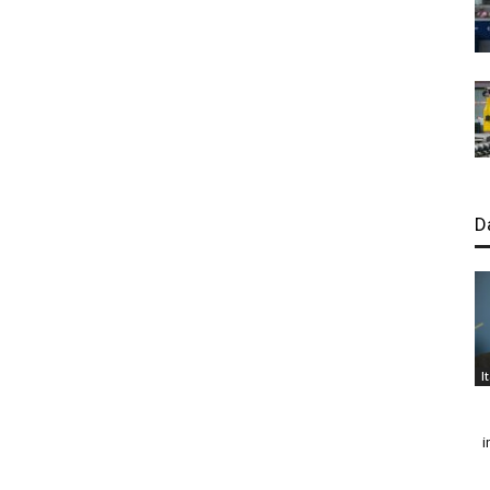
D
I
i