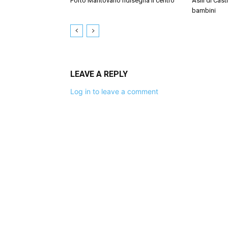
Porto Mantovano ridisegna il centro
Asili di Cast
bambini
LEAVE A REPLY
Log in to leave a comment