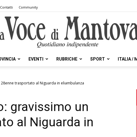
Contatti
Community
OVINCIA
EVENTI
RUBRICHE
SPORT
ITALIA /
la
 28enne trasportato al Niguarda in eliambulanza
: gravissimo un
Voce
to al Niguarda in