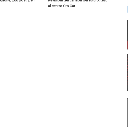
iglione, 200 posti per i
Revisioni dei camion del futuro: test
al centro Om.Car