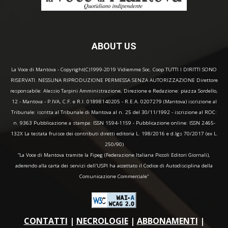
ABOUT US
La Voce di Mantova - Copyright(C)1999-2019 Vidiemme Soc. Coop TUTTI I DIRITTI SONO
RISERVATI. NESSUNA RIPRODUZIONE PERMESSA SENZA AUTORIZZAZIONE Direttore
responsabile: Alessio Tarpini Amministrazione, Direzione e Redazione: piazza Sordello,
12 - Mantova - P.IVA, C.F. e R.I. 01898140205 - R.E.A. 0207279 (Mantova) iscrizione al
Tribunale: iscritta al Tribunale di Mantova al n. 25 del 30/11/1992 - iscrizione al ROC:
n. 9363 Pubblicazione a stampa: ISSN 1594-1159 - Pubblicazione online: ISSN 2465-
132X La testata fruisce dei contributi diretti editoria L. 198/2016 e d.lgs 70/2017 (ex L.
250/90)
“La Voce di Mantova tramite la Fipeg (Federazione Italiana Piccoli Editori Giornali),
aderendo alla carta dei servizi dell'USPI ha accettato il Codice di Autodisciplina della
Comunicazione Commerciale"
CONTATTI
|
NECROLOGIE
|
ABBONAMENTI
|