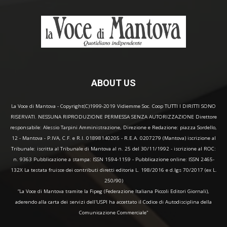
ABOUT US
La Voce di Mantova - Copyright(C)1999-2019 Vidiemme Soc. Coop TUTTI I DIRITTI SONO
RISERVATI. NESSUNA RIPRODUZIONE PERMESSA SENZA AUTORIZZAZIONE Direttore
responsabile: Alessio Tarpini Amministrazione, Direzione e Redazione: piazza Sordello,
12 - Mantova - P.IVA, C.F. e R.I. 01898140205 - R.E.A. 0207279 (Mantova) iscrizione al
Tribunale: iscritta al Tribunale di Mantova al n. 25 del 30/11/1992 - iscrizione al ROC:
n. 9363 Pubblicazione a stampa: ISSN 1594-1159 - Pubblicazione online: ISSN 2465-
132X La testata fruisce dei contributi diretti editoria L. 198/2016 e d.lgs 70/2017 (ex L.
250/90)
“La Voce di Mantova tramite la Fipeg (Federazione Italiana Piccoli Editori Giornali),
aderendo alla carta dei servizi dell'USPI ha accettato il Codice di Autodisciplina della
Comunicazione Commerciale"