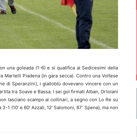
n una goleada (1-6) e si qualifica ai Sedicesimi della
a Martelli Piadena (in gara secca). Contro una Voltese
ione di Speranzini), i gialloblù dovevano vincere con un
artita tra Soave e Bassa. I sei gol firmati Alban, Ortolani
non lasciano scampo ai collinari, a segno con Lo Re su
sa 3-1 (10’ e 60’ Azzali, 12’ Salomoni, 87’ Spena), ma non