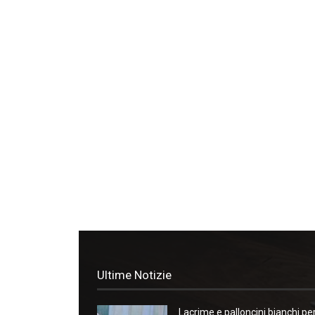
Ultime Notizie
Lacrime e palloncini bianchi pe