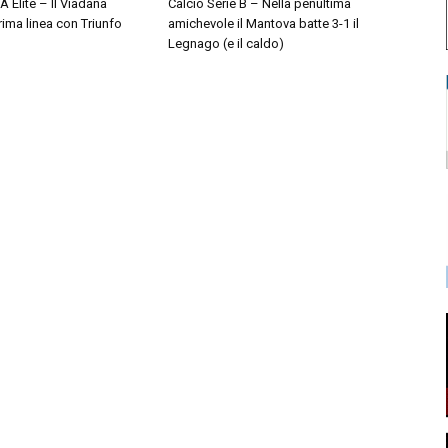
A Elite – Il Viadana
Calcio Serie B – Nella penultima
prima linea con Triunfo
amichevole il Mantova batte 3-1 il
Legnago (e il caldo)