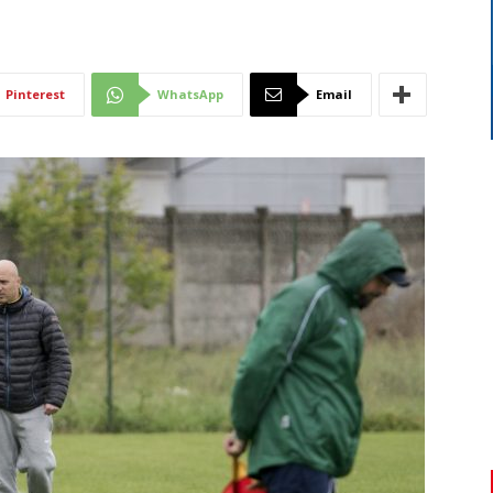
Di
Pinterest
WhatsApp
Email
Mantova