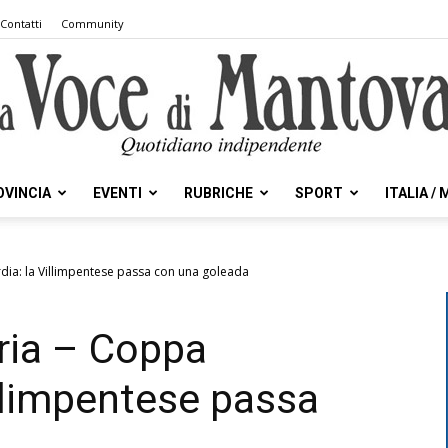
Contatti
Community
OVINCIA
EVENTI
RUBRICHE
SPORT
ITALIA /
la
dia: la Villimpentese passa con una goleada
ria – Coppa
Voce
llimpentese passa