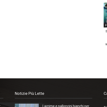
P
S
s
Notizie Più Lette
C
r
Lacrime e palloncini bianchi per