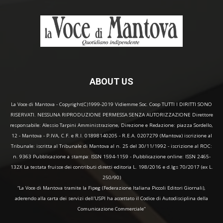
ABOUT US
La Voce di Mantova - Copyright(C)1999-2019 Vidiemme Soc. Coop TUTTI I DIRITTI SONO
RISERVATI. NESSUNA RIPRODUZIONE PERMESSA SENZA AUTORIZZAZIONE Direttore
responsabile: Alessio Tarpini Amministrazione, Direzione e Redazione: piazza Sordello,
12 - Mantova - P.IVA, C.F. e R.I. 01898140205 - R.E.A. 0207279 (Mantova) iscrizione al
Tribunale: iscritta al Tribunale di Mantova al n. 25 del 30/11/1992 - iscrizione al ROC:
n. 9363 Pubblicazione a stampa: ISSN 1594-1159 - Pubblicazione online: ISSN 2465-
132X La testata fruisce dei contributi diretti editoria L. 198/2016 e d.lgs 70/2017 (ex L.
250/90)
“La Voce di Mantova tramite la Fipeg (Federazione Italiana Piccoli Editori Giornali),
aderendo alla carta dei servizi dell'USPI ha accettato il Codice di Autodisciplina della
Comunicazione Commerciale"