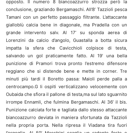
opposto. Il numero 8 biancoazzurro strozza però la
conclusione, graziando Bergamaschi. All’8’ Tazzioli pesca
Tamani con un perfetto passaggio filtrante. L’attaccante
gialloblù calcia bene in diagonale, ma Pradella con un
grande intervento salv. Al 17’ su sponda aerea di
Lorenzini da calcio d’angolo, Guastalla a botta sicura
impatta la sfera che Cavicchioli colpisce di testa,
salvando un gol praticamente fatto. Al 19’ una bella
punizione di Pramori trova pronto l’estremo difensore
reggiano che si distende bene e mette in corner. Tre
minuti più tardi il Boretto passa: Maioli perde palla a
centrocampo.G li ospiti verticalizzano velocemente con
Oubaida che sfiora il pallone di testa,ma sul lato sguarnito
irrompe Ennamli, che fulmina Bergamaschi. Al 36’ il bis.
Punizione calciata forte e tagliata dallo stesso attaccante
biancoazzurro deviata in maniera sfortunata da Tazzioli
nella propria porta. Nella ripresa il Viadana tira fuori
l’orgoglio. Al 50’ Maestrini scaglia un radente forte e