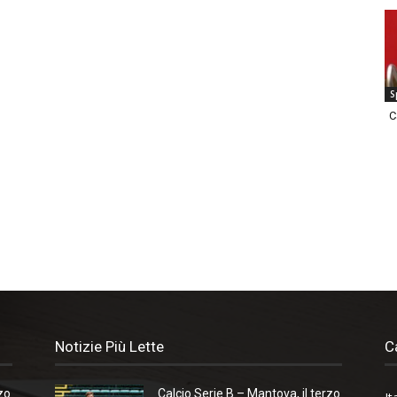
S
C
Notizie Più Lette
C
zo
Calcio Serie B – Mantova, il terzo