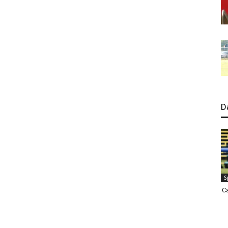
D
S
C