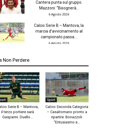
Cantera punta sul gruppo.
Mazzoni: “Bisognerà...
6 Agosto 2026
Calcio Serie B – Mantova, la
marcia d’avvicinamento al
campionato passa...
6 Agosto 2026
a Non Perdere
port
Sport
alcio Serie B – Mantova,
Calcio Seconda Categoria
il terzo portiere sarà
– Casalromano pronto a
Gasparini. Duello...
ripartire. Bonazzoli:
“Entusiasmo e...