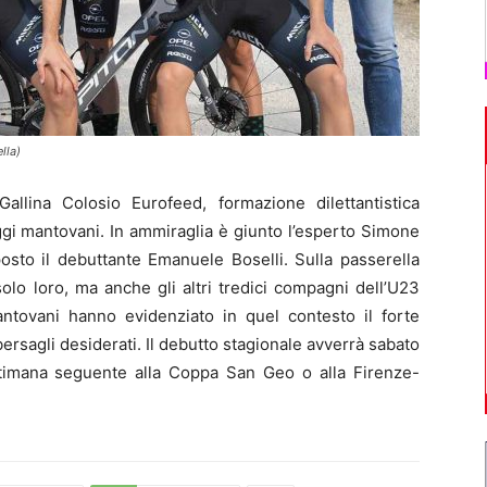
lla)
llina Colosio Eurofeed, formazione dilettantistica
ggi mantovani. In ammiraglia è giunto l’esperto Simone
 posto il debuttante Emanuele Boselli. Sulla passerella
solo loro, ma anche gli altri tredici compagni dell’U23
antovani hanno evidenziato in quel contesto il forte
bersagli desiderati. Il debutto stagionale avverrà sabato
ettimana seguente alla Coppa San Geo o alla Firenze-