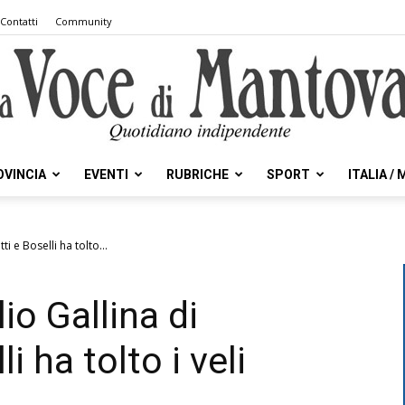
Contatti
Community
OVINCIA
EVENTI
RUBRICHE
SPORT
ITALIA /
la
ti e Boselli ha tolto...
io Gallina di
Voce
i ha tolto i veli