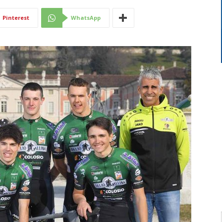
Di
Pinterest
WhatsApp
Mantova