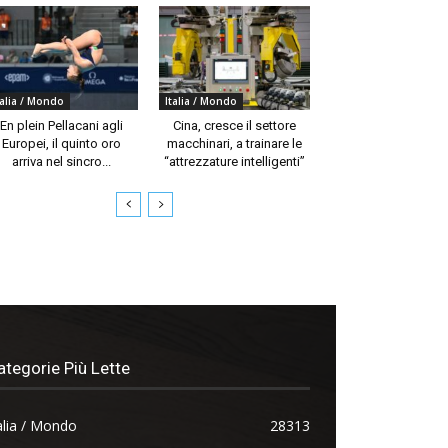
talia / Mondo
Italia / Mondo
En plein Pellacani agli
Cina, cresce il settore
Europei, il quinto oro
macchinari, a trainare le
arriva nel sincro...
“attrezzature intelligenti”
ategorie Più Lette
alia / Mondo
28313