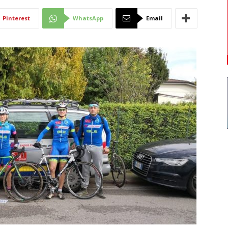
Di
Pinterest
WhatsApp
Email
Mantova