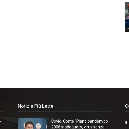
I
Notizie Più Lette
C
o
Covid, Conte “Piano pandemico
It
2006 inadeguato, virus senza