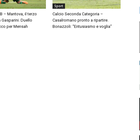
Sport
 B – Mantova, il terzo
Calcio Seconda Categoria –
à Gasparini. Duello
Casalromano pronto a ripartire.
cco per Mensah
Bonazzoli: “Entusiasmo e voglia”