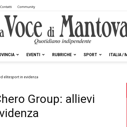
Contatti
Community
OVINCIA
EVENTI
RUBRICHE
SPORT
ITALIA /
la
ed elitesport in evidenza
hero Group: allievi
Voce
evidenza