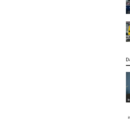
D
I
i