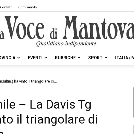
Contatti
Community
OVINCIA
EVENTI
RUBRICHE
SPORT
ITALIA /
la
ulting ha vinto il triangolare di...
ile – La Davis Tg
Voce
o il triangolare di