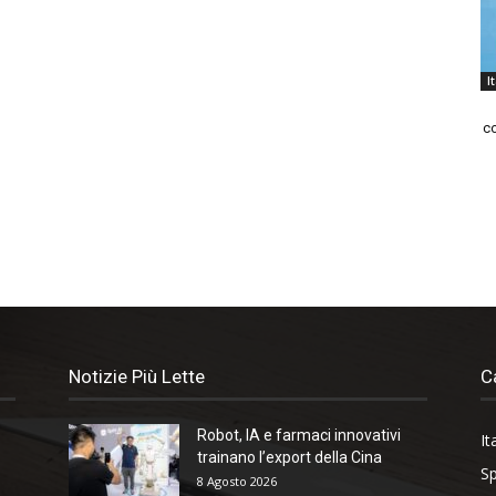
I
co
Notizie Più Lette
C
Robot, IA e farmaci innovativi
It
trainano l’export della Cina
Sp
8 Agosto 2026