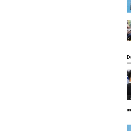
D
I
in