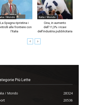
talia / Mondo
Italia / Mondo
La Spagna ripristina i
Cina, in aumento
ntrolli alle frontiere con
dell’11,3% i ricavi
l’Italia
dell’industria pubblicitaria
ategorie Più Lette
alia / Mondo
28324
ort
20536