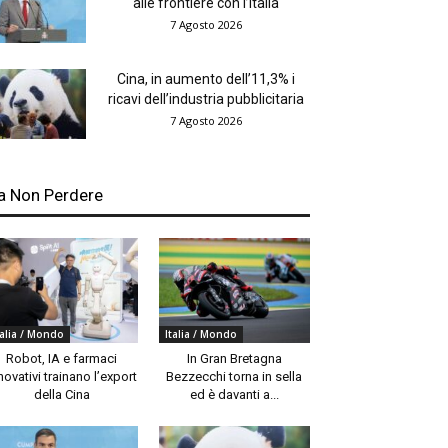
alle frontiere con l’Italia
7 Agosto 2026
Cina, in aumento dell’11,3% i
ricavi dell’industria pubblicitaria
7 Agosto 2026
a Non Perdere
talia / Mondo
Italia / Mondo
Robot, IA e farmaci
In Gran Bretagna
novativi trainano l’export
Bezzecchi torna in sella
della Cina
ed è davanti a...