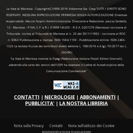
La Voce di Mantova - Copyright(C)1999-2019 Vidiemme Soc. Coop TUTTI I DIRITTI SONO
RISERVATI. NESSUNA RIPRODUZIONE PERMESSA SENZA AUTORIZZAZIONE Direttore
responsabile: Alessio Tarpini Amministrazione, Direzione e Redazione: piazza Sordello,
12 - Mantova - P.IVA, C.F. e R.I. 01898140205 - R.E.A. 0207279 (Mantova) iscrizione al
Tribunale: iscritta al Tribunale di Mantova al n. 25 del 30/11/1992 - iscrizione al ROC:
n. 9363 Pubblicazione a stampa: ISSN 1594-1159 - Pubblicazione online: ISSN 2465-
132X La testata fruisce dei contributi diretti editoria L. 198/2016 e d.lgs 70/2017 (ex L.
250/90)
“La Voce di Mantova tramite la Fipeg (Federazione Italiana Piccoli Editori Giornali),
aderendo alla carta dei servizi dell'USPI ha accettato il Codice di Autodisciplina della
Comunicazione Commerciale"
CONTATTI
|
NECROLOGIE
|
ABBONAMENTI
|
PUBBLICITA'
|
LA NOSTRA LIBRERIA
Nota sulla Privacy
Contatti
Nota sull’utilizzo dei Cookie
Amministrazione trasparente