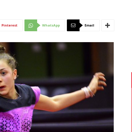
Di
Pinterest
WhatsApp
Email
Mantova