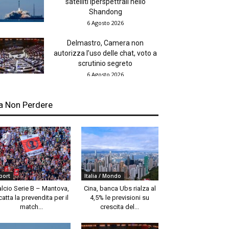
satelliti iperspettrali nello
Shandong
6 Agosto 2026
Delmastro, Camera non
autorizza l’uso delle chat, voto a
scrutinio segreto
6 Agosto 2026
a Non Perdere
port
Italia / Mondo
alcio Serie B – Mantova,
Cina, banca Ubs rialza al
catta la prevendita per il
4,5% le previsioni su
match...
crescita del...