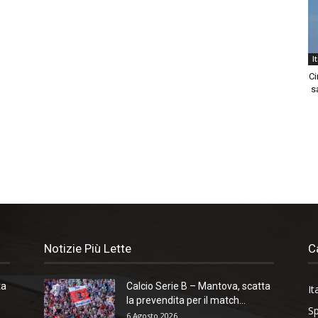
I
Ci
sa
Notizie Più Lette
C
ta
Calcio Serie B – Mantova, scatta
It
la prevendita per il match...
Sp
6 Agosto 2026