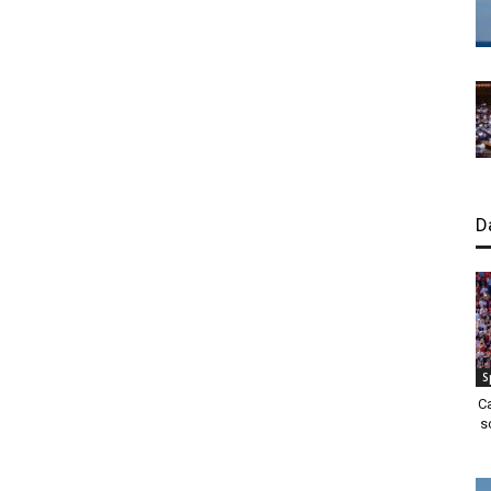
D
S
C
s