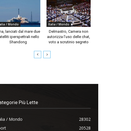
talia / Mondo
Italia / Mondo
na, lanciati dal mare due
Delmastro, Camera non
telliti iperspettrali nello
autorizza l’uso delle chat,
Shandong
voto a scrutinio segreto
ategorie Più Lette
alia / Mondo
28302
ort
20528