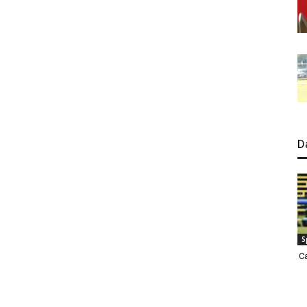
D
S
C