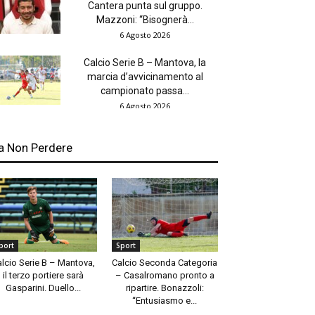
Cantera punta sul gruppo.
Mazzoni: “Bisognerà...
6 Agosto 2026
Calcio Serie B – Mantova, la
marcia d’avvicinamento al
campionato passa...
6 Agosto 2026
a Non Perdere
port
Sport
alcio Serie B – Mantova,
Calcio Seconda Categoria
il terzo portiere sarà
– Casalromano pronto a
Gasparini. Duello...
ripartire. Bonazzoli:
“Entusiasmo e...