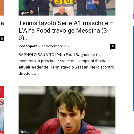
Di
Sport
ra
Tennis tavolo Serie A1 maschile –
L’Alfa Food travolge Messina (3-
0)...
0
RedaSport
-
17 Novembre 2025
0
Mantova
BAGNOLO SAN VITO L’Alfa Food Bagnolese è al
momento la principale rivale dei campioni d’Italia e
attuali leader del Tennistavolo Sassari. Nello scontro
diretto tra...
Sport