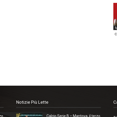
S
C
Notizie Più Lette
C
zo
Calcio Serie B – Mantova, il terzo