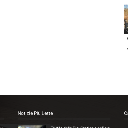
P
Notizie Più Lette
C