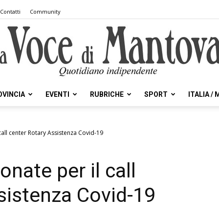
Contatti
Community
OVINCIA
EVENTI
RUBRICHE
SPORT
ITALIA /
la
 call center Rotary Assistenza Covid-19
onate per il call
Voce
sistenza Covid-19