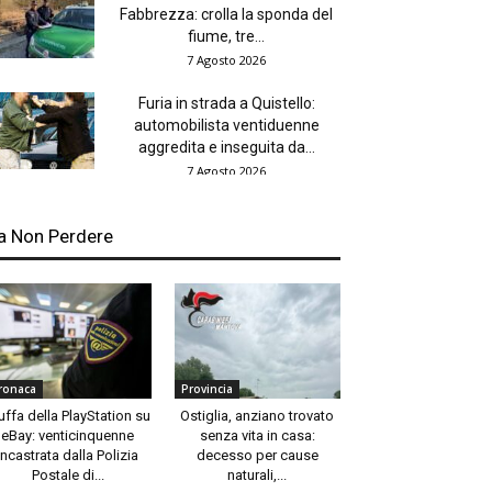
Fabbrezza: crolla la sponda del
fiume, tre...
7 Agosto 2026
Furia in strada a Quistello:
automobilista ventiduenne
aggredita e inseguita da...
7 Agosto 2026
a Non Perdere
ronaca
Provincia
uffa della PlayStation su
Ostiglia, anziano trovato
eBay: venticinquenne
senza vita in casa:
incastrata dalla Polizia
decesso per cause
Postale di...
naturali,...