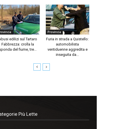
rovincia
Provincia
Abusi edilizi sul Tartaro
Furia in strada a Quistello:
Fabbrezza: crolla la
automobilista
sponda del fiume, tre...
ventiduenne aggredita e
inseguita da...
ategorie Più Lette