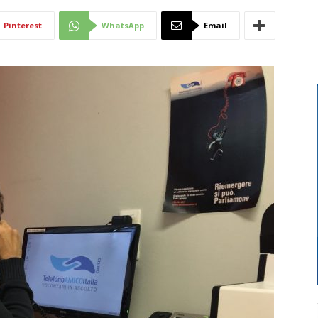
Di
Pinterest
WhatsApp
Email
Mantova