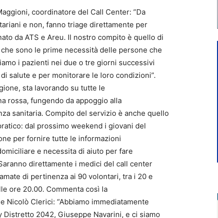
 Maggioni, coordinatore del Call Center: ”Da
tariani e non, fanno triage direttamente per
ato da ATS e Areu. Il nostro compito è quello di
e che sono le prime necessità delle persone che
iamo i pazienti nei due o tre giorni successivi
di salute e per monitorare le loro condizioni”.
egione, sta lavorando su tutte le
na rossa, fungendo da appoggio alla
nza sanitaria. Compito del servizio è anche quello
pratico: dal prossimo weekend i giovani del
ne per fornire tutte le informazioni
domiciliare e necessita di aiuto per fare
 Saranno direttamente i medici del call center
mate di pertinenza ai 90 volontari, tra i 20 e
 alle ore 20.00. Commenta così la
ale Nicolò Clerici: “Abbiamo immediatamente
y Distretto 2042, Giuseppe Navarini, e ci siamo