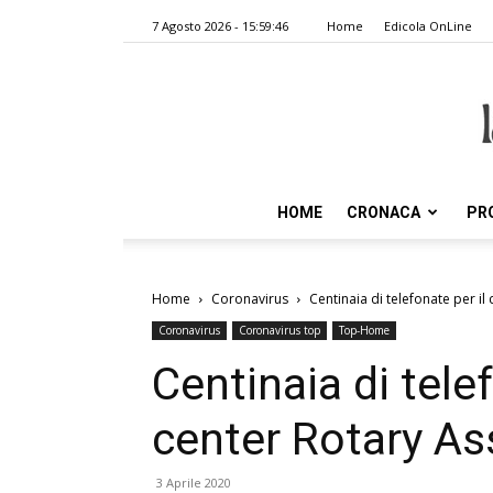
7 Agosto 2026 - 15:59:46
Home
Edicola OnLine
HOME
CRONACA
PR
Home
Coronavirus
Centinaia di telefonate per il
Coronavirus
Coronavirus top
Top-Home
Centinaia di telef
center Rotary As
3 Aprile 2020