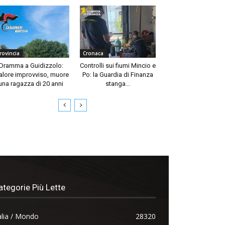
rovincia
Cronaca
Dramma a Guidizzolo:
Controlli sui fiumi Mincio e
lore improvviso, muore
Po: la Guardia di Finanza
una ragazza di 20 anni
stanga...
ategorie Più Lette
alia / Mondo
28320