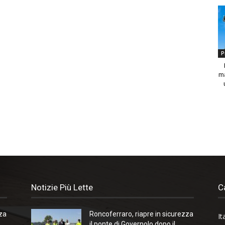
P
ma
Notizie Più Lette
C
zza
Roncoferraro, riapre in sicurezza
It
il ponte di Governolo dopo il