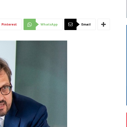
Di
Pinterest
WhatsApp
Email
Mantova