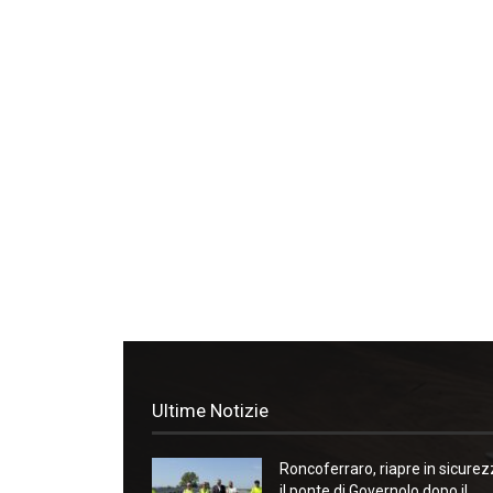
Ultime Notizie
Roncoferraro, riapre in sicure
il ponte di Governolo dopo il