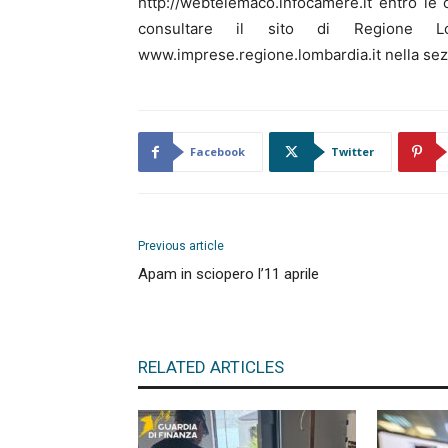
http://webtelemaco.infocamere.it entro le
consultare il sito di Regione Lo
www.imprese.regione.lombardia.it nella sez
Facebook
Twitter
Previous article
Apam in sciopero l’11 aprile
RELATED ARTICLES