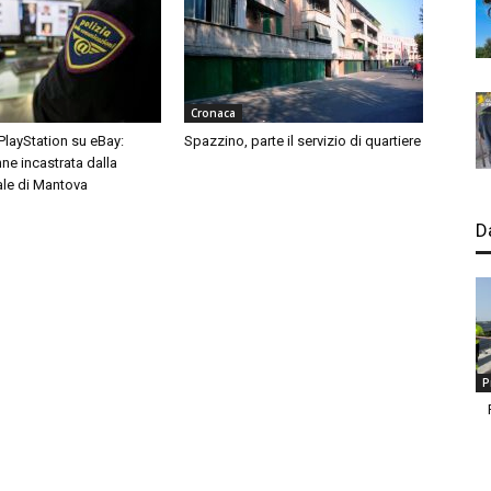
Cronaca
 PlayStation su eBay:
Spazzino, parte il servizio di quartiere
ne incastrata dalla
ale di Mantova
D
P