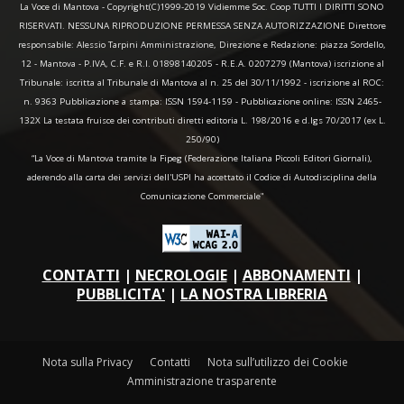
La Voce di Mantova - Copyright(C)1999-2019 Vidiemme Soc. Coop TUTTI I DIRITTI SONO
RISERVATI. NESSUNA RIPRODUZIONE PERMESSA SENZA AUTORIZZAZIONE Direttore
responsabile: Alessio Tarpini Amministrazione, Direzione e Redazione: piazza Sordello,
12 - Mantova - P.IVA, C.F. e R.I. 01898140205 - R.E.A. 0207279 (Mantova) iscrizione al
Tribunale: iscritta al Tribunale di Mantova al n. 25 del 30/11/1992 - iscrizione al ROC:
n. 9363 Pubblicazione a stampa: ISSN 1594-1159 - Pubblicazione online: ISSN 2465-
132X La testata fruisce dei contributi diretti editoria L. 198/2016 e d.lgs 70/2017 (ex L.
250/90)
“La Voce di Mantova tramite la Fipeg (Federazione Italiana Piccoli Editori Giornali),
aderendo alla carta dei servizi dell'USPI ha accettato il Codice di Autodisciplina della
Comunicazione Commerciale"
CONTATTI
|
NECROLOGIE
|
ABBONAMENTI
|
PUBBLICITA'
|
LA NOSTRA LIBRERIA
Nota sulla Privacy
Contatti
Nota sull’utilizzo dei Cookie
Amministrazione trasparente