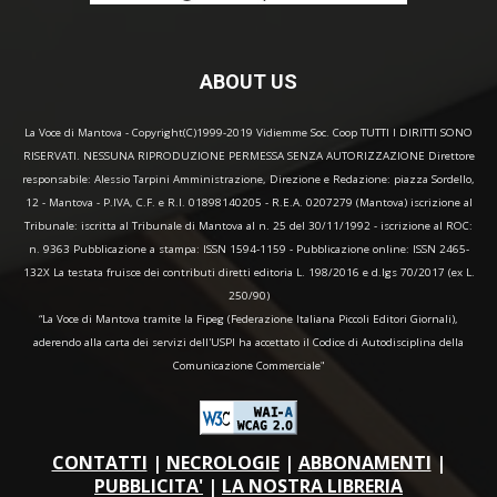
ABOUT US
La Voce di Mantova - Copyright(C)1999-2019 Vidiemme Soc. Coop TUTTI I DIRITTI SONO
RISERVATI. NESSUNA RIPRODUZIONE PERMESSA SENZA AUTORIZZAZIONE Direttore
responsabile: Alessio Tarpini Amministrazione, Direzione e Redazione: piazza Sordello,
12 - Mantova - P.IVA, C.F. e R.I. 01898140205 - R.E.A. 0207279 (Mantova) iscrizione al
Tribunale: iscritta al Tribunale di Mantova al n. 25 del 30/11/1992 - iscrizione al ROC:
n. 9363 Pubblicazione a stampa: ISSN 1594-1159 - Pubblicazione online: ISSN 2465-
132X La testata fruisce dei contributi diretti editoria L. 198/2016 e d.lgs 70/2017 (ex L.
250/90)
“La Voce di Mantova tramite la Fipeg (Federazione Italiana Piccoli Editori Giornali),
aderendo alla carta dei servizi dell'USPI ha accettato il Codice di Autodisciplina della
Comunicazione Commerciale"
CONTATTI
|
NECROLOGIE
|
ABBONAMENTI
|
PUBBLICITA'
|
LA NOSTRA LIBRERIA