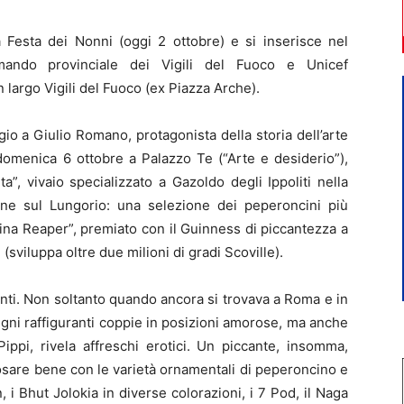
a Festa dei Nonni (oggi 2 ottobre) e si inserisce nel
mando provinciale dei Vigili del Fuoco e Unicef
n largo Vigili del Fuoco (ex Piazza Arche).
o a Giulio Romano, protagonista della storia dell’arte
omenica 6 ottobre a Palazzo Te (“Arte e desiderio”),
a”, vivaio specializzato a Gazoldo degli Ippoliti nella
pone sul Lungorio: una selezione dei peperoncini più
lina Reaper”, premiato con il Guinness di piccantezza a
(sviluppa oltre due milioni di gradi Scoville).
nti. Non soltanto quando ancora si trovava a Roma e in
egni raffiguranti coppie in posizioni amorose, ma anche
ippi, rivela affreschi erotici. Un piccante, insomma,
osare bene con le varietà ornamentali di peperoncino e
, i Bhut Jolokia in diverse colorazioni, i 7 Pod, il Naga