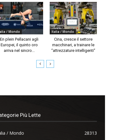
talia / Mondo
Italia / Mondo
En plein Pellacani agli
Cina, cresce il settore
Europei, il quinto oro
macchinari, a trainare le
arriva nel sincro...
“attrezzature intelligenti”
ategorie Più Lette
alia / Mondo
28313