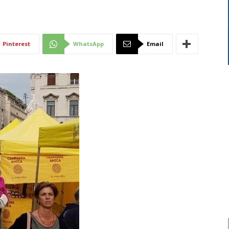
Di
Pinterest
WhatsApp
Email
Mantova