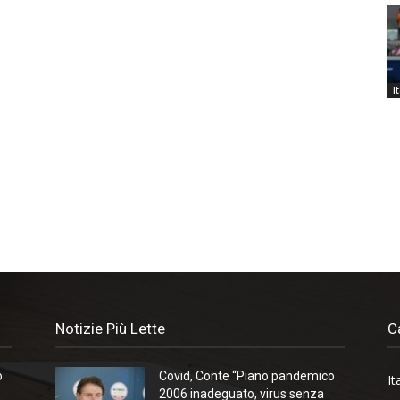
I
Notizie Più Lette
C
o
Covid, Conte “Piano pandemico
It
2006 inadeguato, virus senza