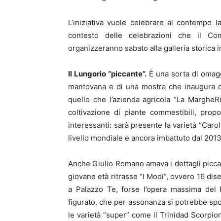
L’iniziativa vuole celebrare al contempo l
contesto delle celebrazioni che il Co
organizzeranno sabato alla galleria storica i
Il Lungorio “piccante”.
È una sorta di omaggi
mantovana e di una mostra che inaugura d
quello che l’azienda agricola “La MargheRit
coltivazione di piante commestibili, pro
interessanti: sarà presente la varietà “Caro
livello mondiale e ancora imbattuto dal 2013 
Anche Giulio Romano amava i dettagli picca
giovane età ritrasse “I Modi”, ovvero 16 dis
a Palazzo Te, forse l’opera massima del P
figurato, che per assonanza si potrebbe sp
le varietà “super” come il Trinidad Scorpion