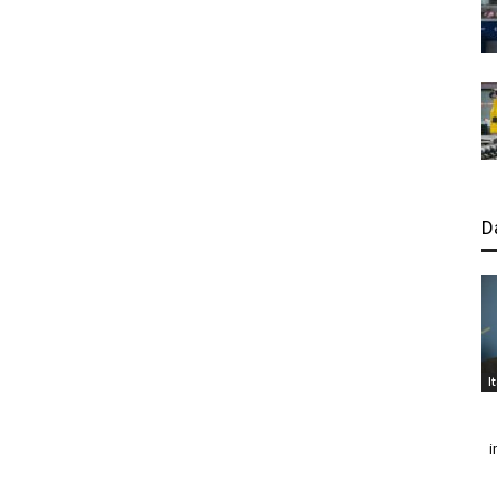
D
I
i