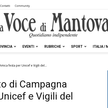
Contatti
Community
OVINCIA
EVENTI
RUBRICHE
SPORT
ITALIA /
la
ca festa per Unicef e Vigili del...
to di Campagna
Voce
nicef e Vigili del