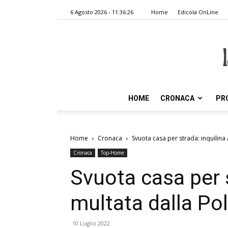
6 Agosto 2026 - 11:36:26
Home
Edicola OnLine
HOME
CRONACA
PR
Home
Cronaca
Svuota casa per strada: inquilina 
Cronaca
Top-Home
Svuota casa per s
multata dalla Pol
10 Luglio 2022