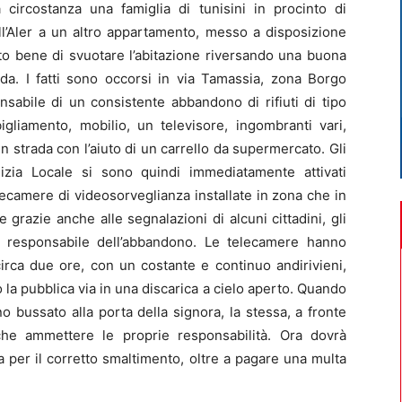
la circostanza una famiglia di tunisini in procinto di
ell’Aler a un altro appartamento, messo a disposizione
o bene di svuotare l’abitazione riversando una buona
da. I fatti sono occorsi in via Tamassia, zona Borgo
sabile di un consistente abbandono di rifiuti di tipo
bigliamento, mobilio, un televisore, ingombranti vari,
 in strada con l’aiuto di un carrello da supermercato. Gli
olizia Locale si sono quindi immediatamente attivati
ecamere di videosorveglianza installate in zona che in
e grazie anche alle segnalazioni di alcuni cittadini, gli
a responsabile dell’abbandono. Le telecamere hanno
irca due ore, con un costante e continuo andirivieni,
to la pubblica via in una discarica a cielo aperto. Quando
 bussato alla porta della signora, la stessa, a fronte
che ammettere le proprie responsabilità. Ora dovrà
rica per il corretto smaltimento, oltre a pagare una multa