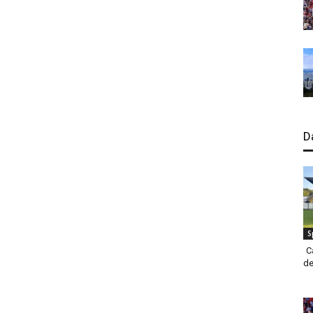
D
S
C
de