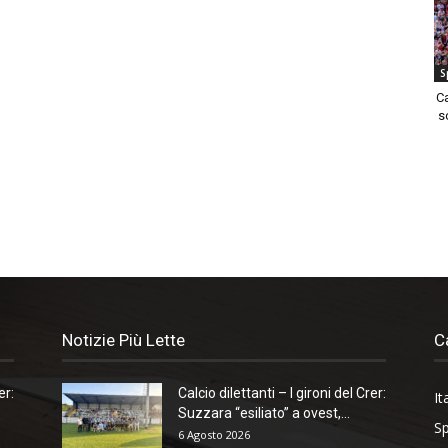
S
C
s
Notizie Più Lette
C
er:
Calcio dilettanti – I gironi del Crer:
It
Suzzara “esiliato” a ovest,...
Sp
6 Agosto 2026