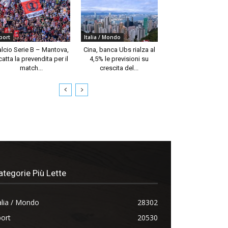
port
Italia / Mondo
alcio Serie B – Mantova,
Cina, banca Ubs rialza al
catta la prevendita per il
4,5% le previsioni su
match...
crescita del...
ategorie Più Lette
alia / Mondo
28302
ort
20530