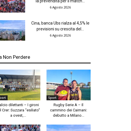
la prevendita per il match...
6 Agosto 2026
Cina, banca Ubs rialza al 4,5% le
previsioni su crescita del...
6 Agosto 2026
a Non Perdere
port
Sport
alcio dilettanti – I gironi
Rugby Serie A – Il
l Crer: Suzzara “esiliato”
cammino dei Caimani:
a ovest,...
debutto a Milano...