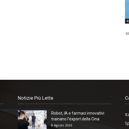
I
co
Notizie Più Lette
C
Robot, IA e farmaci innovativi
It
trainano l’export della Cina
Sp
8 Agosto 2026