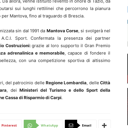
 Da allora, venne istituito l’evento in onore di Tazio, da
putarsi sui lunghi rettilinei che percorrono la pianura
per Mantova, fino al traguardo di Brescia.
nizzata sin dal 1991 da
Mantova Corse
, si svolgerà nel
 e A.C.I. Sport. Confermata la presenza dei partner
io Costruzioni:
grazie al loro supporto il Gran Premio
nza adrenalinica e memorabile
, capace di fondere il
bellezza, con una competizione sportiva di altissimo
ri, del patrocinio delle
Regione Lombardia
, delle
Città
ara
, dei
Ministeri del Turismo e dello Sport della
e Cassa di Risparmio di Carpi
.
Pinterest
WhatsApp
Email