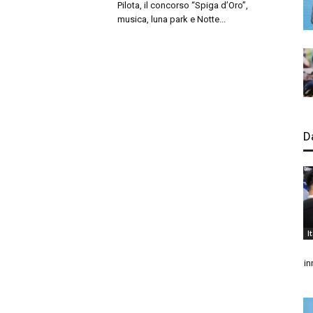
Pilota, il concorso “Spiga d’Oro”,
musica, luna park e Notte...
D
I
in