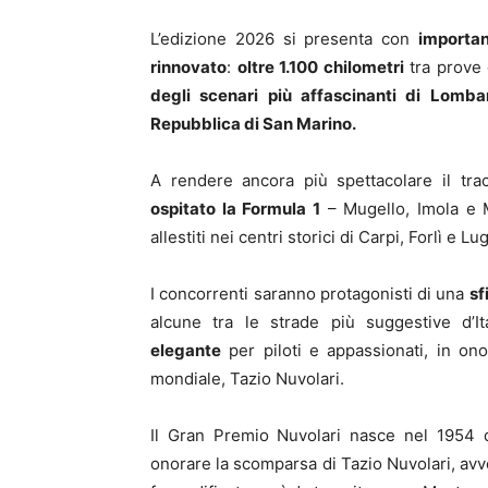
L’edizione 2026 si presenta con
importan
rinnovato
:
oltre 1.100 chilometri
tra prove 
degli scenari più affascinanti di Lomb
Repubblica di San Marino.
A rendere ancora più spettacolare il tr
ospitato la Formula 1
– Mugello, Imola e
allestiti nei centri storici di Carpi, Forlì e 
I concorrenti saranno protagonisti di una
sf
alcune tra le strade più suggestive d’I
elegante
per piloti e appassionati, in ono
mondiale, Tazio Nuvolari.
Il Gran Premio Nuvolari nasce nel 1954 da
onorare la scomparsa di Tazio Nuvolari, avve