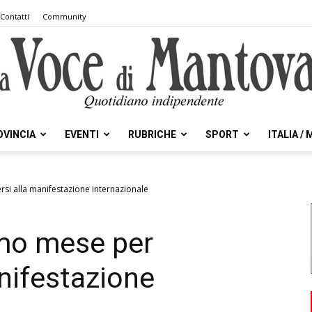
Contatti
Community
OVINCIA
EVENTI
RUBRICHE
SPORT
ITALIA /
la
rsi alla manifestazione internazionale
imo mese per
Voce
anifestazione