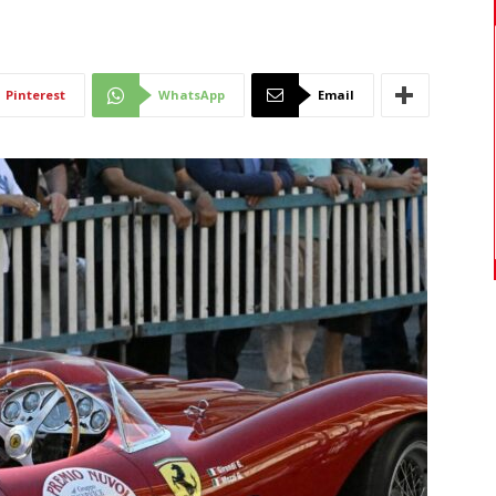
Di
Pinterest
WhatsApp
Email
Mantova