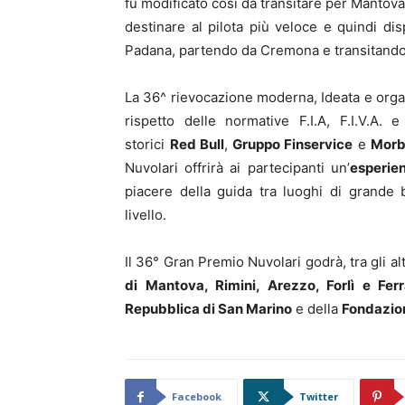
fu modificato così da transitare per Mantova.
destinare al pilota più veloce e quindi dis
Padana, partendo da Cremona e transitando 
La 36^ rievocazione moderna, Ideata e orga
rispetto delle normative F.I.A, F.I.V.A.
storici
Red Bull
,
Gruppo Finservice
e
Morb
Nuvolari offrirà ai partecipanti un’
esperie
piacere della guida tra luoghi di grande 
livello.
Il 36° Gran Premio Nuvolari godrà, tra gli alt
di Mantova, Rimini, Arezzo, Forlì e Ferr
Repubblica di San Marino
e della
Fondazion
Facebook
Twitter