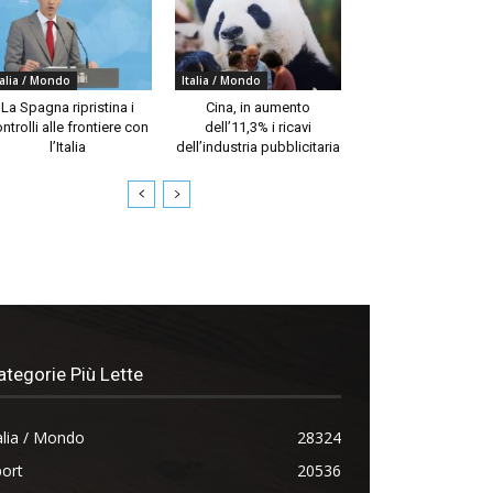
talia / Mondo
Italia / Mondo
La Spagna ripristina i
Cina, in aumento
ntrolli alle frontiere con
dell’11,3% i ricavi
l’Italia
dell’industria pubblicitaria
ategorie Più Lette
alia / Mondo
28324
ort
20536