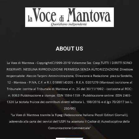
ABOUT US
La Voce di Mantova - Copyright(C)1999-2019 Vidiemme Soc. Coop TUTTI I DIRITTI SONO
RISERVATI. NESSUNA RIPRODUZIONE PERMESSA SENZA AUTORIZZAZIONE Direttore
responsabile: Alessio Tarpini Amministrazione, Direzione e Redazione: piazza Sordello,
12 - Mantova - P.IVA, C.F. e R.I. 01898140205 - R.E.A. 0207279 (Mantova) iscrizione al
Tribunale: iscritta al Tribunale di Mantova al n. 25 del 30/11/1992 - iscrizione al ROC:
n. 9363 Pubblicazione a stampa: ISSN 1594-1159 - Pubblicazione online: ISSN 2465-
132X La testata fruisce dei contributi diretti editoria L. 198/2016 e d.lgs 70/2017 (ex L.
250/90)
“La Voce di Mantova tramite la Fipeg (Federazione Italiana Piccoli Editori Giornali),
aderendo alla carta dei servizi dell'USPI ha accettato il Codice di Autodisciplina della
Comunicazione Commerciale"