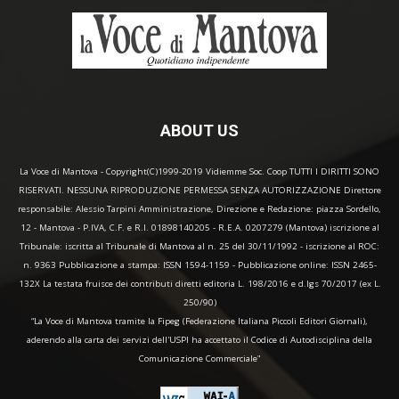
ABOUT US
La Voce di Mantova - Copyright(C)1999-2019 Vidiemme Soc. Coop TUTTI I DIRITTI SONO
RISERVATI. NESSUNA RIPRODUZIONE PERMESSA SENZA AUTORIZZAZIONE Direttore
responsabile: Alessio Tarpini Amministrazione, Direzione e Redazione: piazza Sordello,
12 - Mantova - P.IVA, C.F. e R.I. 01898140205 - R.E.A. 0207279 (Mantova) iscrizione al
Tribunale: iscritta al Tribunale di Mantova al n. 25 del 30/11/1992 - iscrizione al ROC:
n. 9363 Pubblicazione a stampa: ISSN 1594-1159 - Pubblicazione online: ISSN 2465-
132X La testata fruisce dei contributi diretti editoria L. 198/2016 e d.lgs 70/2017 (ex L.
250/90)
“La Voce di Mantova tramite la Fipeg (Federazione Italiana Piccoli Editori Giornali),
aderendo alla carta dei servizi dell'USPI ha accettato il Codice di Autodisciplina della
Comunicazione Commerciale"