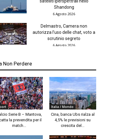
satelliti iperspettrali nello
Shandong
6 Agosto 2026
Delmastro, Camera non
autorizza l’uso delle chat, voto a
scrutinio segreto
6 Agosto 2026
a Non Perdere
port
Italia / Mondo
alcio Serie B – Mantova,
Cina, banca Ubs rialza al
catta la prevendita per il
4,5% le previsioni su
match...
crescita del...