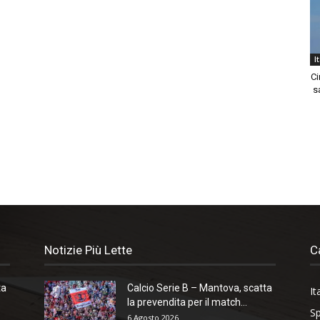
I
Ci
sa
Notizie Più Lette
C
ta
Calcio Serie B – Mantova, scatta
It
la prevendita per il match...
Sp
6 Agosto 2026