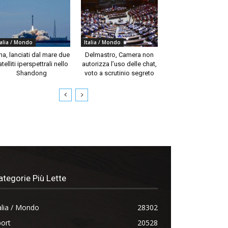
talia / Mondo
Italia / Mondo
na, lanciati dal mare due
Delmastro, Camera non
telliti iperspettrali nello
autorizza l’uso delle chat,
Shandong
voto a scrutinio segreto
ategorie Più Lette
alia / Mondo
28302
ort
20528