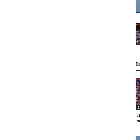
D
S
C
s