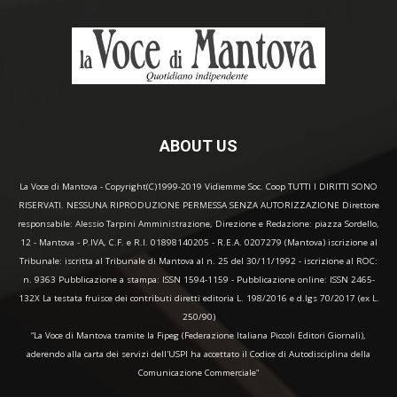
ABOUT US
La Voce di Mantova - Copyright(C)1999-2019 Vidiemme Soc. Coop TUTTI I DIRITTI SONO
RISERVATI. NESSUNA RIPRODUZIONE PERMESSA SENZA AUTORIZZAZIONE Direttore
responsabile: Alessio Tarpini Amministrazione, Direzione e Redazione: piazza Sordello,
12 - Mantova - P.IVA, C.F. e R.I. 01898140205 - R.E.A. 0207279 (Mantova) iscrizione al
Tribunale: iscritta al Tribunale di Mantova al n. 25 del 30/11/1992 - iscrizione al ROC:
n. 9363 Pubblicazione a stampa: ISSN 1594-1159 - Pubblicazione online: ISSN 2465-
132X La testata fruisce dei contributi diretti editoria L. 198/2016 e d.lgs 70/2017 (ex L.
250/90)
“La Voce di Mantova tramite la Fipeg (Federazione Italiana Piccoli Editori Giornali),
aderendo alla carta dei servizi dell'USPI ha accettato il Codice di Autodisciplina della
Comunicazione Commerciale"