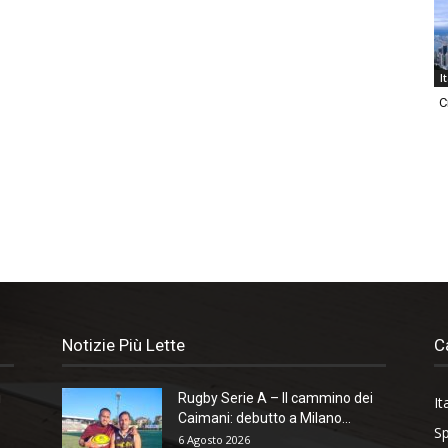
I
C
Notizie Più Lette
C
i
Rugby Serie A – Il cammino dei
It
Caimani: debutto a Milano...
Sp
6 Agosto 2026