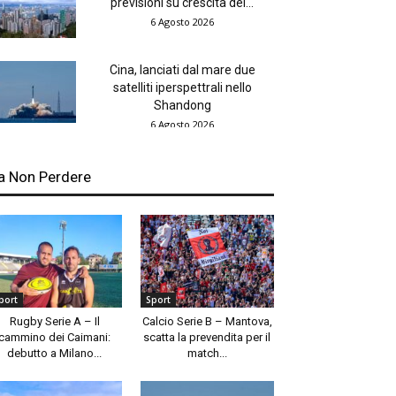
previsioni su crescita del...
6 Agosto 2026
Cina, lanciati dal mare due
satelliti iperspettrali nello
Shandong
6 Agosto 2026
a Non Perdere
port
Sport
Rugby Serie A – Il
Calcio Serie B – Mantova,
cammino dei Caimani:
scatta la prevendita per il
debutto a Milano...
match...