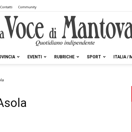
Contatti
Community
OVINCIA
EVENTI
RUBRICHE
SPORT
ITALIA /
la
ola
Asola
Voce