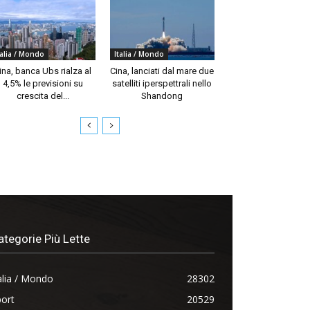
talia / Mondo
Italia / Mondo
ina, banca Ubs rialza al
Cina, lanciati dal mare due
4,5% le previsioni su
satelliti iperspettrali nello
crescita del...
Shandong
ategorie Più Lette
alia / Mondo
28302
ort
20529