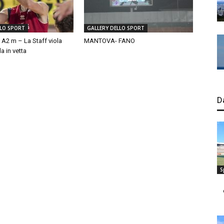
LLO SPORT
GALLERY DELLO SPORT
 A2 m – La Staff viola
MANTOVA- FANO
a in vetta
D
S