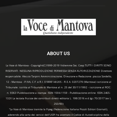
ABOUT US
La Voce di Mantova - Copyright(C)1999-2019 Vidiemme Soc. Coop TUTTI I DIRITTI SONO
RISERVATI. NESSUNA RIPRODUZIONE PERMESSA SENZA AUTORIZZAZIONE Direttore
responsabile: Alessio Tarpini Amministrazione, Direzione e Redazione: piazza Sordello,
12 - Mantova - P.IVA, C.F. e R.I. 01898140205 - R.E.A. 0207279 (Mantova) iscrizione al
Tribunale: iscritta al Tribunale di Mantova al n. 25 del 30/11/1992 - iscrizione al ROC:
n. 9363 Pubblicazione a stampa: ISSN 1594-1159 - Pubblicazione online: ISSN 2465-
132X La testata fruisce dei contributi diretti editoria L. 198/2016 e d.lgs 70/2017 (ex L.
250/90)
“La Voce di Mantova tramite la Fipeg (Federazione Italiana Piccoli Editori Giornali),
aderendo alla carta dei servizi dell'USPI ha accettato il Codice di Autodisciplina della