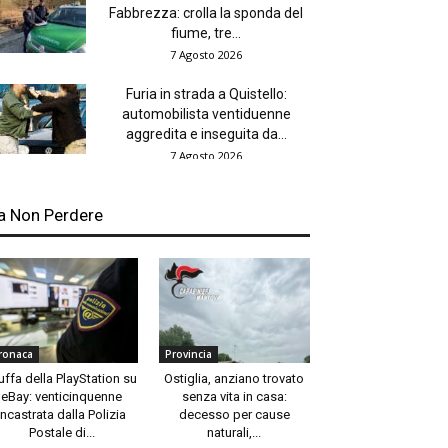
Fabbrezza: crolla la sponda del
fiume, tre...
7 Agosto 2026
Furia in strada a Quistello:
automobilista ventiduenne
aggredita e inseguita da...
7 Agosto 2026
a Non Perdere
ronaca
Provincia
uffa della PlayStation su
Ostiglia, anziano trovato
eBay: venticinquenne
senza vita in casa:
incastrata dalla Polizia
decesso per cause
Postale di...
naturali,...