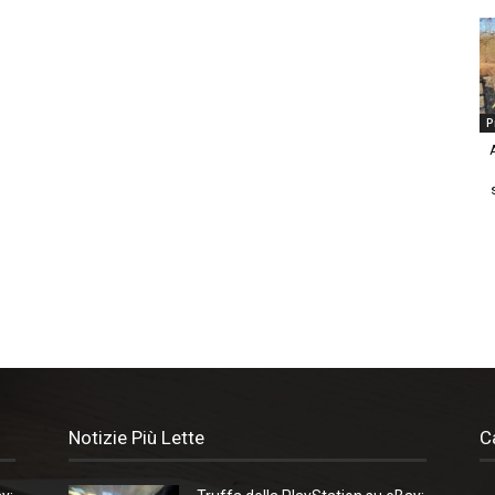
P
Notizie Più Lette
C