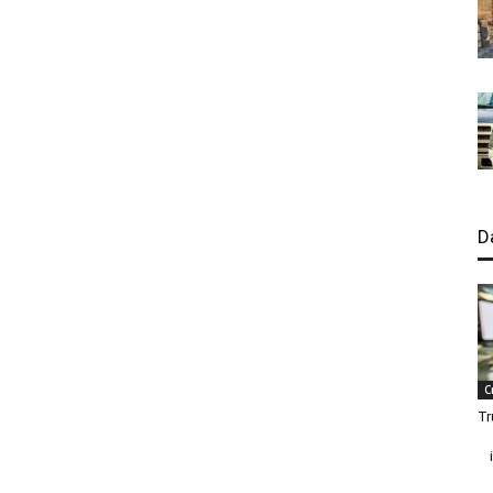
D
C
Tr