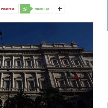
Di
Pinterest
WhatsApp
Mantova