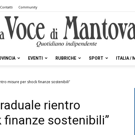
Contatti
Community
OVINCIA
EVENTI
RUBRICHE
SPORT
ITALIA /
la
ntro misure per shock finanze sostenibili”
raduale rientro
Voce
finanze sostenibili”