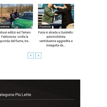
rovincia
Provincia
Abusi edilizi sul Tartaro
Furia in strada a Quistello:
Fabbrezza: crolla la
automobilista
sponda del fiume, tre...
ventiduenne aggredita e
inseguita da...
ategorie Più Lette