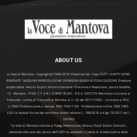
ABOUT US
La Voce di Mantova - Copyright(C)1999-2019 Vidiemme Soc. Coop TUTTI I DIRITTI SONO
RISERVATI. NESSUNA RIPRODUZIONE PERMESSA SENZA AUTORIZZAZIONE Direttore
responsabile: Alessio Tarpini Amministrazione, Direzione e Redazione: piazza Sordello,
12 - Mantova - P.IVA, C.F. e R.I. 01898140205 - R.E.A. 0207279 (Mantova) iscrizione al
Tribunale: iscritta al Tribunale di Mantova al n. 25 del 30/11/1992 - iscrizione al ROC:
n. 9363 Pubblicazione a stampa: ISSN 1594-1159 - Pubblicazione online: ISSN 2465-
132X La testata fruisce dei contributi diretti editoria L. 198/2016 e d.lgs 70/2017 (ex L.
250/90)
“La Voce di Mantova tramite la Fipeg (Federazione Italiana Piccoli Editori Giornali),
aderendo alla carta dei servizi dell'USPI ha accettato il Codice di Autodisciplina della