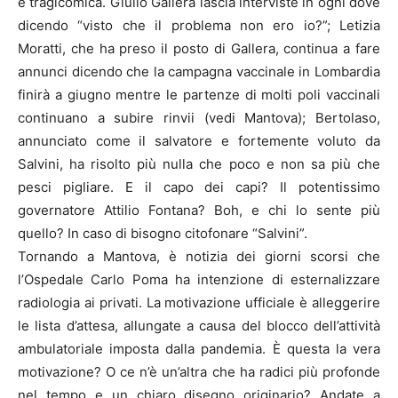
è tragicomica. Giulio Gallera lascia interviste in ogni dove
dicendo “visto che il problema non ero io?”; Letizia
Moratti, che ha preso il posto di Gallera, continua a fare
annunci dicendo che la campagna vaccinale in Lombardia
finirà a giugno mentre le partenze di molti poli vaccinali
continuano a subire rinvii (vedi Mantova); Bertolaso,
annunciato come il salvatore e fortemente voluto da
Salvini, ha risolto più nulla che poco e non sa più che
pesci pigliare. E il capo dei capi? Il potentissimo
governatore Attilio Fontana? Boh, e chi lo sente più
quello? In caso di bisogno citofonare “Salvini”.
Tornando a Mantova, è notizia dei giorni scorsi che
l’Ospedale Carlo Poma ha intenzione di esternalizzare
radiologia ai privati. La motivazione ufficiale è alleggerire
le lista d’attesa, allungate a causa del blocco dell’attività
ambulatoriale imposta dalla pandemia. È questa la vera
motivazione? O ce n’è un’altra che ha radici più profonde
nel tempo e un chiaro disegno originario? Andate a