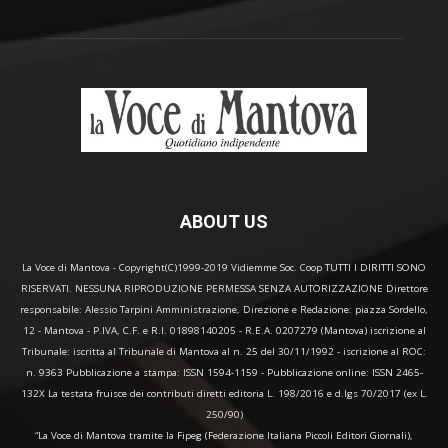
ABOUT US
La Voce di Mantova - Copyright(C)1999-2019 Vidiemme Soc. Coop TUTTI I DIRITTI SONO
RISERVATI. NESSUNA RIPRODUZIONE PERMESSA SENZA AUTORIZZAZIONE Direttore
responsabile: Alessio Tarpini Amministrazione, Direzione e Redazione: piazza Sordello,
12 - Mantova - P.IVA, C.F. e R.I. 01898140205 - R.E.A. 0207279 (Mantova) iscrizione al
Tribunale: iscritta al Tribunale di Mantova al n. 25 del 30/11/1992 - iscrizione al ROC:
n. 9363 Pubblicazione a stampa: ISSN 1594-1159 - Pubblicazione online: ISSN 2465-
132X La testata fruisce dei contributi diretti editoria L. 198/2016 e d.lgs 70/2017 (ex L.
250/90)
“La Voce di Mantova tramite la Fipeg (Federazione Italiana Piccoli Editori Giornali),