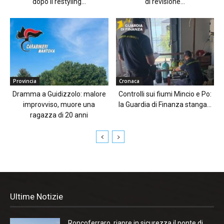
dopo il restyling...
di revisione...
Provincia
Cronaca
Dramma a Guidizzolo: malore
Controlli sui fiumi Mincio e Po:
improvviso, muore una
la Guardia di Finanza stanga...
ragazza di 20 anni
Ultime Notizie
Roncoferraro, riapre in sicurezza il ponte di