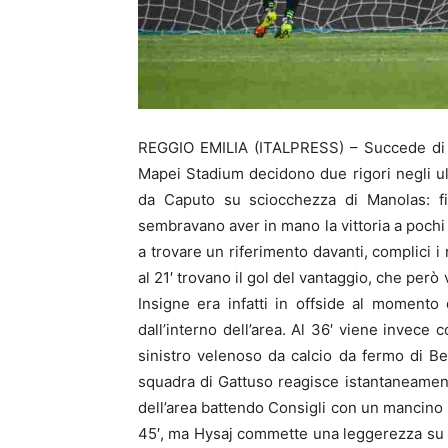
REGGIO EMILIA (ITALPRESS) – Succede di tu
Mapei Stadium decidono due rigori negli ult
da Caputo su sciocchezza di Manolas: fi
sembravano aver in mano la vittoria a pochi 
a trovare un riferimento davanti, complici i 
al 21′ trovano il gol del vantaggio, che però
Insigne era infatti in offside al momento 
dall’interno dell’area. Al 36′ viene invece 
sinistro velenoso da calcio da fermo di Be
squadra di Gattuso reagisce istantaneamente,
dell’area battendo Consigli con un mancino p
45′, ma Hysaj commette una leggerezza su C