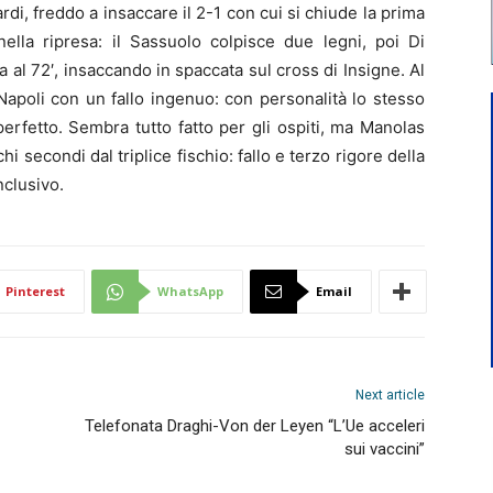
ardi, freddo a insaccare il 2-1 con cui si chiude la prima
lla ripresa: il Sassuolo colpisce due legni, poi Di
a al 72′, insaccando in spaccata sul cross di Insigne. Al
Napoli con un fallo ingenuo: con personalità lo stesso
erfetto. Sembra tutto fatto per gli ospiti, ma Manolas
econdi dal triplice fischio: fallo e terzo rigore della
nclusivo.
Pinterest
WhatsApp
Email
Next article
Telefonata Draghi-Von der Leyen “L’Ue acceleri
sui vaccini”