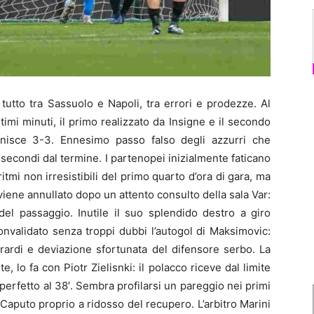
tto tra Sassuolo e Napoli, tra errori e prodezze. Al
imi minuti, il primo realizzato da Insigne e il secondo
nisce 3-3. Ennesimo passo falso degli azzurri che
secondi dal termine. I partenopei inizialmente faticano
ritmi non irresistibili del primo quarto d’ora di gara, ma
 viene annullato dopo un attento consulto della sala Var:
del passaggio. Inutile il suo splendido destro a giro
convalidato senza troppi dubbi l’autogol di Maksimovic:
rardi e deviazione sfortunata del difensore serbo. La
 lo fa con Piotr Zielisnki: il polacco riceve dal limite
erfetto al 38′. Sembra profilarsi un pareggio nei primi
aputo proprio a ridosso del recupero. L’arbitro Marini