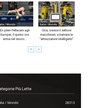
talia / Mondo
Italia / Mondo
En plein Pellacani agli
Cina, cresce il settore
Europei, il quinto oro
macchinari, a trainare le
arriva nel sincro...
“attrezzature intelligenti”
ategorie Più Lette
alia / Mondo
28313