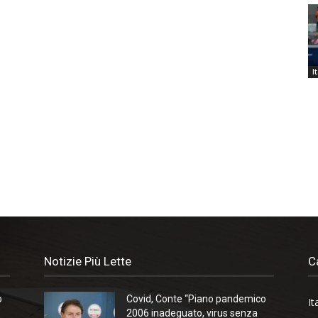
I
Notizie Più Lette
C
o
Covid, Conte “Piano pandemico
It
2006 inadeguato, virus senza