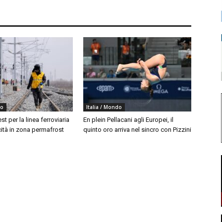
do
Italia / Mondo
est per la linea ferroviaria
En plein Pellacani agli Europei, il
cità in zona permafrost
quinto oro arriva nel sincro con Pizzini