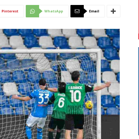
Di
Pinterest
WhatsApp
Email
Mantova