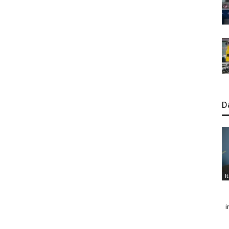
D
I
i