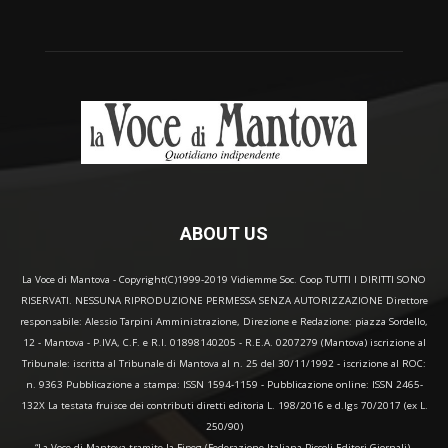
ABOUT US
La Voce di Mantova - Copyright(C)1999-2019 Vidiemme Soc. Coop TUTTI I DIRITTI SONO
RISERVATI. NESSUNA RIPRODUZIONE PERMESSA SENZA AUTORIZZAZIONE Direttore
responsabile: Alessio Tarpini Amministrazione, Direzione e Redazione: piazza Sordello,
12 - Mantova - P.IVA, C.F. e R.I. 01898140205 - R.E.A. 0207279 (Mantova) iscrizione al
Tribunale: iscritta al Tribunale di Mantova al n. 25 del 30/11/1992 - iscrizione al ROC:
n. 9363 Pubblicazione a stampa: ISSN 1594-1159 - Pubblicazione online: ISSN 2465-
132X La testata fruisce dei contributi diretti editoria L. 198/2016 e d.lgs 70/2017 (ex L.
250/90)
“La Voce di Mantova tramite la Fipeg (Federazione Italiana Piccoli Editori Giornali),