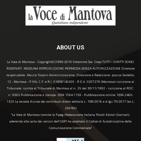
ABOUT US
La Voce di Mantova - Copyright(C)1999-2019 Vidiemme Soc. Coop TUTTI I DIRITTI SONO
RISERVATI. NESSUNA RIPRODUZIONE PERMESSA SENZA AUTORIZZAZIONE Direttore
responsabile: Alessio Tarpini Amministrazione, Direzione e Redazione: piazza Sordello,
12 - Mantova - P.IVA, C.F. e R.I. 01898140205 - R.E.A. 0207279 (Mantova) iscrizione al
Tribunale: iscritta al Tribunale di Mantova al n. 25 del 30/11/1992 - iscrizione al ROC:
n. 9363 Pubblicazione a stampa: ISSN 1594-1159 - Pubblicazione online: ISSN 2465-
132X La testata fruisce dei contributi diretti editoria L. 198/2016 e d.lgs 70/2017 (ex L.
250/90)
“La Voce di Mantova tramite la Fipeg (Federazione Italiana Piccoli Editori Giornali),
aderendo alla carta dei servizi dell'USPI ha accettato il Codice di Autodisciplina della
Comunicazione Commerciale"