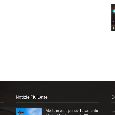
P
Notizie Più Lette
C
o.
Morta in casa per soffocamento.
It