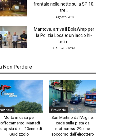
frontale nella notte sulla SP 10:
tre...
8 Agosto 2026
Mantova, arriva il BolaWrap per
la Polizia Locale: un laccio hi-
tech...
8 Agosto 2026
a Non Perdere
rovincia
Provincia
Morta in casa per
San Martino dall’Argine,
soffocamento. Martedì
cade sulla pista da
autopsia della 20enne di
motocross: 29enne
Guidizzolo
soccorso dall’elicottero