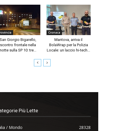
rovincia
Cronaca
San Giorgio Bigarello,
Mantova, arriva il
scontro frontale nella
BolaWrap per la Polizia
notte sulla SP 10: tre...
Locale: un laccio hi-tech...
ategorie Più Lette
alia / Mondo
28328