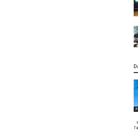
D
P
l’