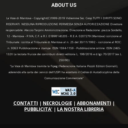
ABOUT US
La Voce di Mantova - Copyright(C)1999-2019 Vidiemme Soc. Coop TUTTI I DIRITTI SONO
RISERVATI. NESSUNA RIPRODUZIONE PERMESSA SENZA AUTORIZZAZIONE Direttore
responsabile: Alessio Tarpini Amministrazione, Direzione e Redazione: piazza Sordello,
12 - Mantova - P.IVA, C.F. e R.I. 01898140205 - R.E.A. 0207279 (Mantova) iscrizione al
Tribunale: iscritta al Tribunale di Mantova al n. 25 del 30/11/1992 - iscrizione al ROC:
n. 9363 Pubblicazione a stampa: ISSN 1594-1159 - Pubblicazione online: ISSN 2465-
132X La testata fruisce dei contributi diretti editoria L. 198/2016 e d.lgs 70/2017 (ex L.
250/90)
“La Voce di Mantova tramite la Fipeg (Federazione Italiana Piccoli Editori Giornali),
aderendo alla carta dei servizi dell'USPI ha accettato il Codice di Autodisciplina della
Comunicazione Commerciale"
CONTATTI
|
NECROLOGIE
|
ABBONAMENTI
|
PUBBLICITA'
|
LA NOSTRA LIBRERIA