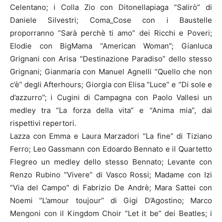
Celentano; i Colla Zio con Ditonellapiaga “Salirò” di
Daniele Silvestri; Coma_Cose con i Baustelle
proporranno “Sarà perchè ti amo” dei Ricchi e Poveri;
Elodie con BigMama “American Woman”; Gianluca
Grignani con Arisa “Destinazione Paradiso” dello stesso
Grignani; Gianmaria con Manuel Agnelli “Quello che non
c’è” degli Afterhours; Giorgia con Elisa “Luce” e “Di sole e
d’azzurro”; i Cugini di Campagna con Paolo Vallesi un
medley tra “La forza della vita” e “Anima mia”, dai
rispettivi repertori.
Lazza con Emma e Laura Marzadori “La fine” di Tiziano
Ferro; Leo Gassmann con Edoardo Bennato e il Quartetto
Flegreo un medley dello stesso Bennato; Levante con
Renzo Rubino “Vivere” di Vasco Rossi; Madame con Izi
“Via del Campo” di Fabrizio De Andrè; Mara Sattei con
Noemi “L’amour toujour” di Gigi D’Agostino; Marco
Mengoni con il Kingdom Choir “Let it be” dei Beatles; i