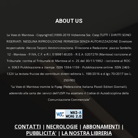
ABOUT US
La Voce di Mantova - Copyright(C)1999-2019 Vidiemme Soc. Coop TUTTI I DIRITTI SONO
RISERVATI. NESSUNA RIPRODUZIONE PERMESSA SENZA AUTORIZZAZIONE Direttore
responsabile: Alessio Tarpini Amministrazione, Direzione e Redazione: piazza Sordello,
12 - Mantova - P.IVA, C.F. e R.I. 01898140205 - R.E.A. 0207279 (Mantova) iscrizione al
Tribunale: iscritta al Tribunale di Mantova al n. 25 del 30/11/1992 - iscrizione al ROC:
n. 9363 Pubblicazione a stampa: ISSN 1594-1159 - Pubblicazione online: ISSN 2465-
132X La testata fruisce dei contributi diretti editoria L. 198/2016 e d.lgs 70/2017 (ex L.
250/90)
“La Voce di Mantova tramite la Fipeg (Federazione Italiana Piccoli Editori Giornali),
aderendo alla carta dei servizi dell'USPI ha accettato il Codice di Autodisciplina della
Comunicazione Commerciale"
CONTATTI
|
NECROLOGIE
|
ABBONAMENTI
|
PUBBLICITA'
|
LA NOSTRA LIBRERIA