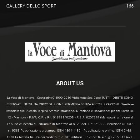
GALLERY DELLO SPORT
166
ABOUT US
La Voce di Mantova - Copyright(C)1999-2019 Vidiemme Soc. Coop TUTTI I DIRITTI SONO
RISERVATI. NESSUNA RIPRODUZIONE PERMESSA SENZA AUTORIZZAZIONE Direttore
responsabile: Alessio Tarpini Amministrazione, Direzione e Redazione: piazza Sordello,
12 - Mantova - P.IVA, C.F. e R.I. 01898140205 - R.E.A. 0207279 (Mantova) iscrizione al
Tribunale: iscritta al Tribunale di Mantova al n. 25 del 30/11/1992 - iscrizione al ROC:
n. 9363 Pubblicazione a stampa: ISSN 1594-1159 - Pubblicazione online: ISSN 2465-
132X La testata fruisce dei contributi diretti editoria L. 198/2016 e d.lgs 70/2017 (ex L.