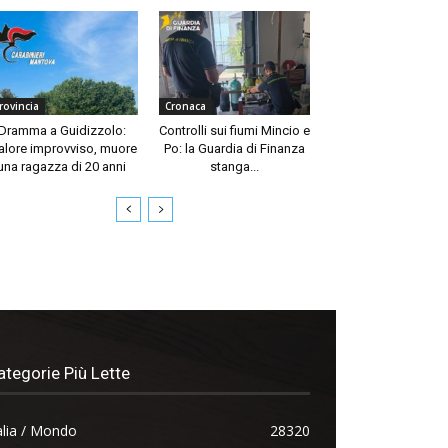
rovincia
Cronaca
Dramma a Guidizzolo:
Controlli sui fiumi Mincio e
lore improvviso, muore
Po: la Guardia di Finanza
una ragazza di 20 anni
stanga...
ategorie Più Lette
alia / Mondo
28320