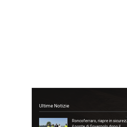
Ultime Notizie
Roncoferraro, riapre in sicure
il ponte di Governolo dopo il