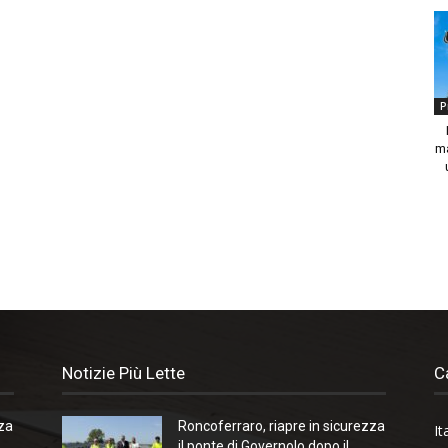
P
ma
Notizie Più Lette
C
zza
Roncoferraro, riapre in sicurezza
It
il ponte di Governolo dopo il