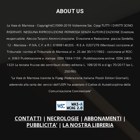
ABOUT US
La Voce di Mantova - Copyright(C)1999-2019 Vidiemme Soc. Coop TUTTI I DIRITTI SONO
RISERVATI. NESSUNA RIPRODUZIONE PERMESSA SENZA AUTORIZZAZIONE Direttore
responsabile: Alessio Tarpini Amministrazione, Direzione e Redazione: piazza Sordello,
12 - Mantova - P.IVA, C.F. e R.I. 01898140205 - R.E.A. 0207279 (Mantova) iscrizione al
Tribunale: iscritta al Tribunale di Mantova al n. 25 del 30/11/1992 - iscrizione al ROC:
n. 9363 Pubblicazione a stampa: ISSN 1594-1159 - Pubblicazione online: ISSN 2465-
132X La testata fruisce dei contributi diretti editoria L. 198/2016 e d.lgs 70/2017 (ex L.
250/90)
“La Voce di Mantova tramite la Fipeg (Federazione Italiana Piccoli Editori Giornali),
aderendo alla carta dei servizi dell'USPI ha accettato il Codice di Autodisciplina della
Comunicazione Commerciale"
CONTATTI
|
NECROLOGIE
|
ABBONAMENTI
|
PUBBLICITA'
|
LA NOSTRA LIBRERIA