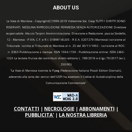
ABOUT US
La Voce di Mantova - Copyright(C)1999-2019 Vidiemme Soc. Coop TUTTI I DIRITTI SONO
RISERVATI. NESSUNA RIPRODUZIONE PERMESSA SENZA AUTORIZZAZIONE Direttore
responsabile: Alessio Tarpini Amministrazione, Direzione e Redazione: piazza Sordello,
12 - Mantova - P.IVA, C.F. e R.I. 01898140205 - R.E.A. 0207279 (Mantova) iscrizione al
Tribunale: iscritta al Tribunale di Mantova al n. 25 del 30/11/1992 - iscrizione al ROC:
n. 9363 Pubblicazione a stampa: ISSN 1594-1159 - Pubblicazione online: ISSN 2465-
132X La testata fruisce dei contributi diretti editoria L. 198/2016 e d.lgs 70/2017 (ex L.
250/90)
“La Voce di Mantova tramite la Fipeg (Federazione Italiana Piccoli Editori Giornali),
aderendo alla carta dei servizi dell'USPI ha accettato il Codice di Autodisciplina della
Comunicazione Commerciale"
CONTATTI
|
NECROLOGIE
|
ABBONAMENTI
|
PUBBLICITA'
|
LA NOSTRA LIBRERIA