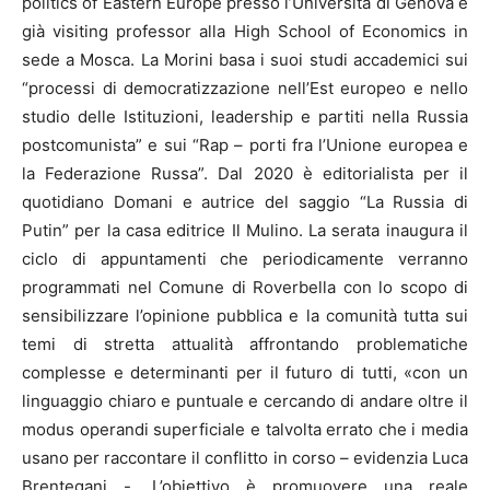
politics of Eastern Europe presso l’Università di Genova e
già visiting professor alla High School of Economics in
sede a Mosca. La Morini basa i suoi studi accademici sui
“processi di democratizzazione nell’Est europeo e nello
studio delle Istituzioni, leadership e partiti nella Russia
postcomunista” e sui “Rap – porti fra l’Unione europea e
la Federazione Russa”. Dal 2020 è editorialista per il
quotidiano Domani e autrice del saggio “La Russia di
Putin” per la casa editrice Il Mulino. La serata inaugura il
ciclo di appuntamenti che periodicamente verranno
programmati nel Comune di Roverbella con lo scopo di
sensibilizzare l’opinione pubblica e la comunità tutta sui
temi di stretta attualità affrontando problematiche
complesse e determinanti per il futuro di tutti, «con un
linguaggio chiaro e puntuale e cercando di andare oltre il
modus operandi superficiale e talvolta errato che i media
usano per raccontare il conflitto in corso – evidenzia Luca
Brentegani -. L’obiettivo è promuovere una reale