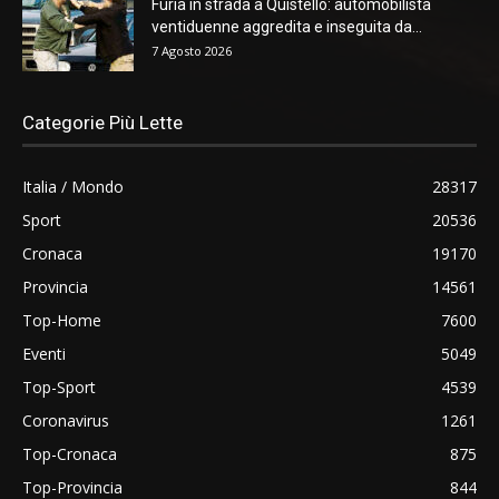
Furia in strada a Quistello: automobilista
ventiduenne aggredita e inseguita da...
7 Agosto 2026
Categorie Più Lette
Italia / Mondo
28317
Sport
20536
Cronaca
19170
Provincia
14561
Top-Home
7600
Eventi
5049
Top-Sport
4539
Coronavirus
1261
Top-Cronaca
875
Top-Provincia
844