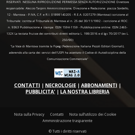
RISERVATI. NESSUNA RIPRODUZIONE PERMESSA SENZA AUTORIZZAZIONE Direttore
responsabile: Alessio Tarpini Amministrazione, Direzione e Redazione: piazza Sordello,
12 - Mantova - P.IVA, C.F. e R.I. 01898140205 - R.E.A. 0207279 (Mantova) iscrizione al
Tribunale: iscritta al Tribunale di Mantova al n. 25 del 30/11/1992 - iscrizione al ROC:
n. 9363 Pubblicazione a stampa: ISSN 1594-1159 - Pubblicazione online: ISSN 2465-
132X La testata fruisce dei contributi diretti editoria L. 198/2016 e d.lgs 70/2017 (ex L.
250/90)
“La Voce di Mantova tramite la Fipeg (Federazione Italiana Piccoli Editori Giornali),
aderendo alla carta dei servizi dell'USPI ha accettato il Codice di Autodisciplina della
Comunicazione Commerciale"
CONTATTI
|
NECROLOGIE
|
ABBONAMENTI
|
PUBBLICITA'
|
LA NOSTRA LIBRERIA
Nota sulla Privacy
Contatti
Nota sull’utilizzo dei Cookie
Amministrazione trasparente
© Tutti i diritti riservati