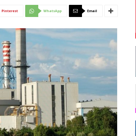
Di
Pinterest
WhatsApp
Email
Mantova