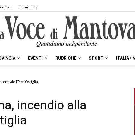
Contatti
Community
OVINCIA
EVENTI
RUBRICHE
SPORT
ITALIA /
la
 centrale EP di Ostiglia
na, incendio alla
Voce
tiglia