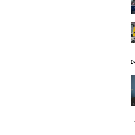
D
I
i