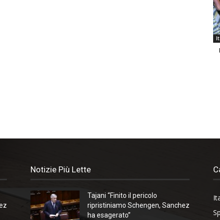
I
Notizie Più Lette
C
Tajani “Finito il pericolo
It
hez
ripristiniamo Schengen, Sanchez
Sp
ha esagerato”