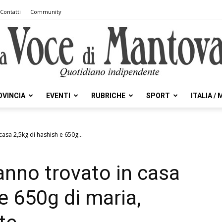
Contatti
Community
OVINCIA
EVENTI
RUBRICHE
SPORT
ITALIA /
la
 casa 2,5kg di hashish e 650g...
 hanno trovato in casa
Voce
e 650g di maria,