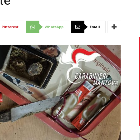
te
Di
Pinterest
WhatsApp
Email
Mantova