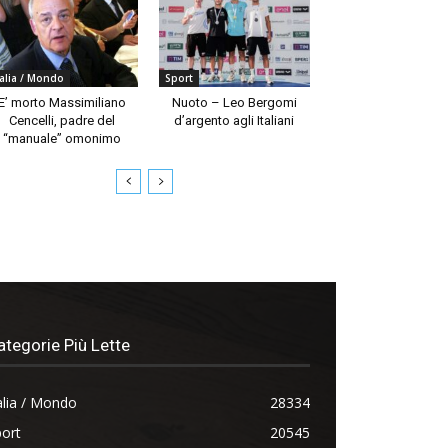
talia / Mondo
Sport
E’ morto Massimiliano
Nuoto – Leo Bergomi
Cencelli, padre del
d’argento agli Italiani
“manuale” omonimo
ategorie Più Lette
alia / Mondo
28334
ort
20545