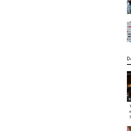
D
I
r