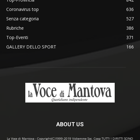
Coronavirus top
636
Senza categoria
527
Rubriche
386
Top-Eventi
371
GALLERY DELLO SPORT
166
ABOUT US
La Voce di Mantova - Copyright(C)1999-2019 Vidiemme Soc. Coop TUTTI I DIRITTI SONO