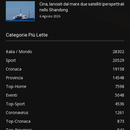
Cina, lanciati dal mare due satelliti iperspettrali
nello Shandong
6 Agosto 2026
Categorie Più Lette
Italia / Mondo
28302
Sport
20529
Cronaca
19158
Provincia
14548
Top-Home
7598
Eventi
5048
Top-Sport
4536
Coronavirus
1261
Top-Cronaca
873
Top-Provincia
842