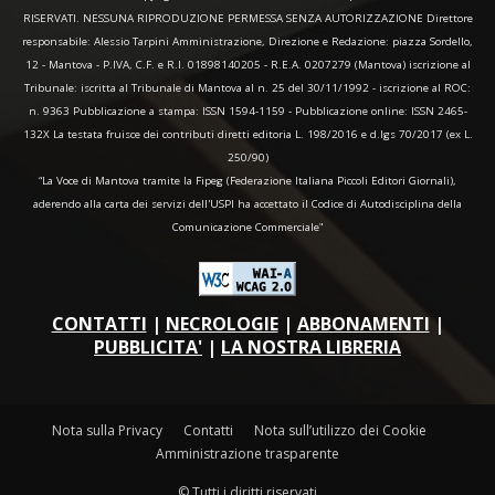
RISERVATI. NESSUNA RIPRODUZIONE PERMESSA SENZA AUTORIZZAZIONE Direttore
responsabile: Alessio Tarpini Amministrazione, Direzione e Redazione: piazza Sordello,
12 - Mantova - P.IVA, C.F. e R.I. 01898140205 - R.E.A. 0207279 (Mantova) iscrizione al
Tribunale: iscritta al Tribunale di Mantova al n. 25 del 30/11/1992 - iscrizione al ROC:
n. 9363 Pubblicazione a stampa: ISSN 1594-1159 - Pubblicazione online: ISSN 2465-
132X La testata fruisce dei contributi diretti editoria L. 198/2016 e d.lgs 70/2017 (ex L.
250/90)
“La Voce di Mantova tramite la Fipeg (Federazione Italiana Piccoli Editori Giornali),
aderendo alla carta dei servizi dell'USPI ha accettato il Codice di Autodisciplina della
Comunicazione Commerciale"
CONTATTI
|
NECROLOGIE
|
ABBONAMENTI
|
PUBBLICITA'
|
LA NOSTRA LIBRERIA
Nota sulla Privacy
Contatti
Nota sull’utilizzo dei Cookie
Amministrazione trasparente
© Tutti i diritti riservati