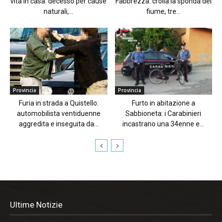
vita in casa: decesso per cause
Fabbrezza: crolla la sponda del
naturali,...
fiume, tre...
Provincia
Provincia
Furia in strada a Quistello:
Furto in abitazione a
automobilista ventiduenne
Sabbioneta: i Carabinieri
aggredita e inseguita da...
incastrano una 34enne e...
Ultime Notizie