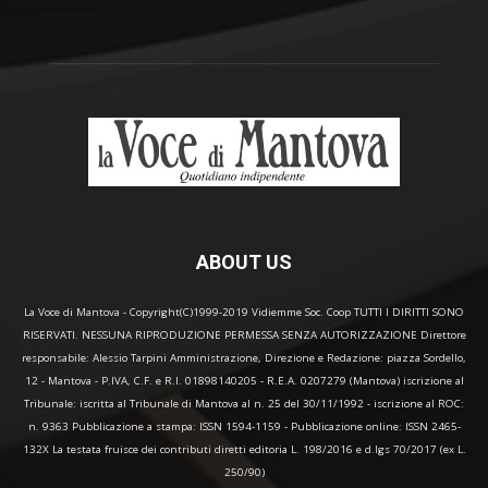
ABOUT US
La Voce di Mantova - Copyright(C)1999-2019 Vidiemme Soc. Coop TUTTI I DIRITTI SONO
RISERVATI. NESSUNA RIPRODUZIONE PERMESSA SENZA AUTORIZZAZIONE Direttore
responsabile: Alessio Tarpini Amministrazione, Direzione e Redazione: piazza Sordello,
12 - Mantova - P.IVA, C.F. e R.I. 01898140205 - R.E.A. 0207279 (Mantova) iscrizione al
Tribunale: iscritta al Tribunale di Mantova al n. 25 del 30/11/1992 - iscrizione al ROC:
n. 9363 Pubblicazione a stampa: ISSN 1594-1159 - Pubblicazione online: ISSN 2465-
132X La testata fruisce dei contributi diretti editoria L. 198/2016 e d.lgs 70/2017 (ex L.
250/90)