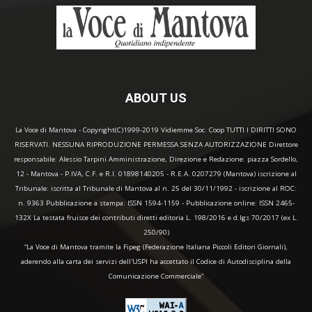
ABOUT US
La Voce di Mantova - Copyright(C)1999-2019 Vidiemme Soc. Coop TUTTI I DIRITTI SONO
RISERVATI. NESSUNA RIPRODUZIONE PERMESSA SENZA AUTORIZZAZIONE Direttore
responsabile: Alessio Tarpini Amministrazione, Direzione e Redazione: piazza Sordello,
12 - Mantova - P.IVA, C.F. e R.I. 01898140205 - R.E.A. 0207279 (Mantova) iscrizione al
Tribunale: iscritta al Tribunale di Mantova al n. 25 del 30/11/1992 - iscrizione al ROC:
n. 9363 Pubblicazione a stampa: ISSN 1594-1159 - Pubblicazione online: ISSN 2465-
132X La testata fruisce dei contributi diretti editoria L. 198/2016 e d.lgs 70/2017 (ex L.
250/90)
“La Voce di Mantova tramite la Fipeg (Federazione Italiana Piccoli Editori Giornali),
aderendo alla carta dei servizi dell'USPI ha accettato il Codice di Autodisciplina della
Comunicazione Commerciale"