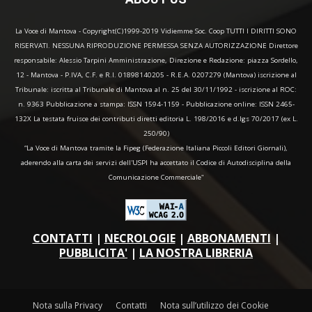
La Voce di Mantova - Copyright(C)1999-2019 Vidiemme Soc. Coop TUTTI I DIRITTI SONO
RISERVATI. NESSUNA RIPRODUZIONE PERMESSA SENZA AUTORIZZAZIONE Direttore
responsabile: Alessio Tarpini Amministrazione, Direzione e Redazione: piazza Sordello,
12 - Mantova - P.IVA, C.F. e R.I. 01898140205 - R.E.A. 0207279 (Mantova) iscrizione al
Tribunale: iscritta al Tribunale di Mantova al n. 25 del 30/11/1992 - iscrizione al ROC:
n. 9363 Pubblicazione a stampa: ISSN 1594-1159 - Pubblicazione online: ISSN 2465-
132X La testata fruisce dei contributi diretti editoria L. 198/2016 e d.lgs 70/2017 (ex L.
250/90)
“La Voce di Mantova tramite la Fipeg (Federazione Italiana Piccoli Editori Giornali),
aderendo alla carta dei servizi dell'USPI ha accettato il Codice di Autodisciplina della
Comunicazione Commerciale"
CONTATTI
|
NECROLOGIE
|
ABBONAMENTI
|
PUBBLICITA'
|
LA NOSTRA LIBRERIA
Nota sulla Privacy
Contatti
Nota sull’utilizzo dei Cookie