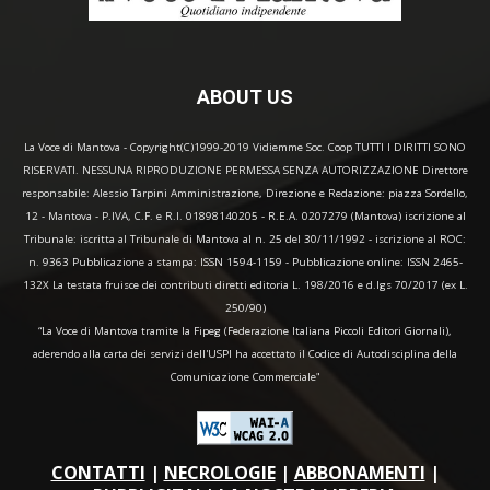
ABOUT US
La Voce di Mantova - Copyright(C)1999-2019 Vidiemme Soc. Coop TUTTI I DIRITTI SONO
RISERVATI. NESSUNA RIPRODUZIONE PERMESSA SENZA AUTORIZZAZIONE Direttore
responsabile: Alessio Tarpini Amministrazione, Direzione e Redazione: piazza Sordello,
12 - Mantova - P.IVA, C.F. e R.I. 01898140205 - R.E.A. 0207279 (Mantova) iscrizione al
Tribunale: iscritta al Tribunale di Mantova al n. 25 del 30/11/1992 - iscrizione al ROC:
n. 9363 Pubblicazione a stampa: ISSN 1594-1159 - Pubblicazione online: ISSN 2465-
132X La testata fruisce dei contributi diretti editoria L. 198/2016 e d.lgs 70/2017 (ex L.
250/90)
“La Voce di Mantova tramite la Fipeg (Federazione Italiana Piccoli Editori Giornali),
aderendo alla carta dei servizi dell'USPI ha accettato il Codice di Autodisciplina della
Comunicazione Commerciale"
CONTATTI
|
NECROLOGIE
|
ABBONAMENTI
|