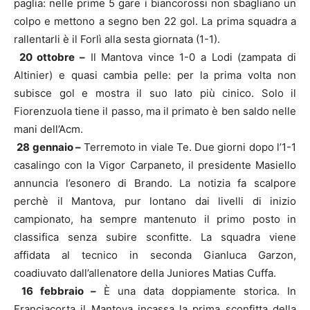
paglia: nelle prime 5 gare i biancorossi non sbagliano un
colpo e mettono a segno ben 22 gol. La prima squadra a
rallentarli è il Forlì alla sesta giornata (1-1).
20 ottobre –
Il Mantova vince 1-0 a Lodi (zampata di
Altinier) e quasi cambia pelle: per la prima volta non
subisce gol e mostra il suo lato più cinico. Solo il
Fiorenzuola tiene il passo, ma il primato è ben saldo nelle
mani dell’Acm.
28 gennaio –
Terremoto in viale Te. Due giorni dopo l’1-1
casalingo con la Vigor Carpaneto, il presidente Masiello
annuncia l’esonero di Brando. La notizia fa scalpore
perchè il Mantova, pur lontano dai livelli di inizio
campionato, ha sempre mantenuto il primo posto in
classifica senza subire sconfitte. La squadra viene
affidata al tecnico in seconda Gianluca Garzon,
coadiuvato dall’allenatore della Juniores Matias Cuffa.
16 febbraio –
È una data doppiamente storica. In
Franciacorta il Mantova incassa la prima sconfitta della