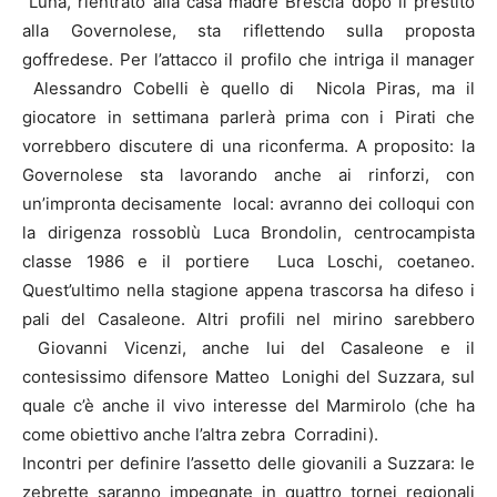
Luna, rientrato alla casa madre Brescia dopo il prestito
alla Governolese, sta riflettendo sulla proposta
goffredese. Per l’attacco il profilo che intriga il manager
Alessandro Cobelli è quello di Nicola Piras, ma il
giocatore in settimana parlerà prima con i Pirati che
vorrebbero discutere di una riconferma. A proposito: la
Governolese sta lavorando anche ai rinforzi, con
un’impronta decisamente local: avranno dei colloqui con
la dirigenza rossoblù Luca Brondolin, centrocampista
classe 1986 e il portiere Luca Loschi, coetaneo.
Quest’ultimo nella stagione appena trascorsa ha difeso i
pali del Casaleone. Altri profili nel mirino sarebbero
Giovanni Vicenzi, anche lui del Casaleone e il
contesissimo difensore Matteo Lonighi del Suzzara, sul
quale c’è anche il vivo interesse del Marmirolo (che ha
come obiettivo anche l’altra zebra Corradini).
Incontri per definire l’assetto delle giovanili a Suzzara: le
zebrette saranno impegnate in quattro tornei regionali