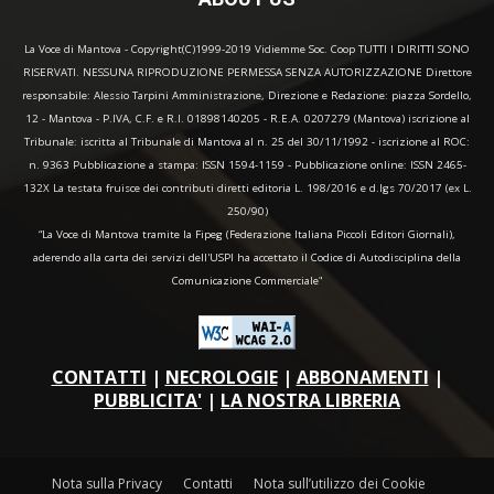
La Voce di Mantova - Copyright(C)1999-2019 Vidiemme Soc. Coop TUTTI I DIRITTI SONO
RISERVATI. NESSUNA RIPRODUZIONE PERMESSA SENZA AUTORIZZAZIONE Direttore
responsabile: Alessio Tarpini Amministrazione, Direzione e Redazione: piazza Sordello,
12 - Mantova - P.IVA, C.F. e R.I. 01898140205 - R.E.A. 0207279 (Mantova) iscrizione al
Tribunale: iscritta al Tribunale di Mantova al n. 25 del 30/11/1992 - iscrizione al ROC:
n. 9363 Pubblicazione a stampa: ISSN 1594-1159 - Pubblicazione online: ISSN 2465-
132X La testata fruisce dei contributi diretti editoria L. 198/2016 e d.lgs 70/2017 (ex L.
250/90)
“La Voce di Mantova tramite la Fipeg (Federazione Italiana Piccoli Editori Giornali),
aderendo alla carta dei servizi dell'USPI ha accettato il Codice di Autodisciplina della
Comunicazione Commerciale"
CONTATTI
|
NECROLOGIE
|
ABBONAMENTI
|
PUBBLICITA'
|
LA NOSTRA LIBRERIA
Nota sulla Privacy
Contatti
Nota sull’utilizzo dei Cookie