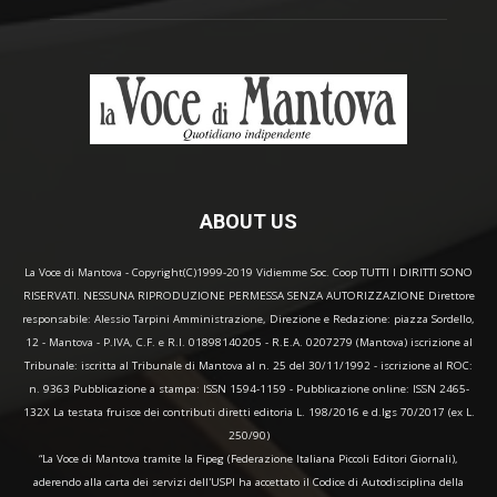
ABOUT US
La Voce di Mantova - Copyright(C)1999-2019 Vidiemme Soc. Coop TUTTI I DIRITTI SONO
RISERVATI. NESSUNA RIPRODUZIONE PERMESSA SENZA AUTORIZZAZIONE Direttore
responsabile: Alessio Tarpini Amministrazione, Direzione e Redazione: piazza Sordello,
12 - Mantova - P.IVA, C.F. e R.I. 01898140205 - R.E.A. 0207279 (Mantova) iscrizione al
Tribunale: iscritta al Tribunale di Mantova al n. 25 del 30/11/1992 - iscrizione al ROC:
n. 9363 Pubblicazione a stampa: ISSN 1594-1159 - Pubblicazione online: ISSN 2465-
132X La testata fruisce dei contributi diretti editoria L. 198/2016 e d.lgs 70/2017 (ex L.
250/90)
“La Voce di Mantova tramite la Fipeg (Federazione Italiana Piccoli Editori Giornali),
aderendo alla carta dei servizi dell'USPI ha accettato il Codice di Autodisciplina della