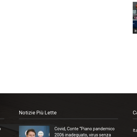
I
Notizie Più Lette
C
o
Covid, Conte “Piano pandemico
It
2006 inadeguato, virus senza