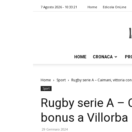
7 Agosto 2026 - 10:33:21
Home
Edicola OnLine
HOME
CRONACA
PR
Home
Sport
Rugby serie A – Caimani, vittoria co
Sport
Rugby serie A – C
bonus a Villorba
29 Gennaio 2024