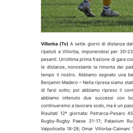
Villorba (Tv)
A sette giorni di distanza da
ripetuti a Villorba, imponendosi per 30-23
pesanti. Un’ottima prima frazione di gara c
le distanze, nonostante la rimonta dei pad
tempo il nostro. Abbiamo segnato una bel
Benjamin Madero – Nella ripresa siamo stati 
di farsi sotto; poi abbiamo ripreso il co
abbiamo ottenuto due successi con bonu
continueremo a lavorare sodo, ma è un pass
Risultati 12ª giornata: Petrarca-Pesaro 
Rugby-Rugby Paese 31-17; Patavium Ru
Valpolicella 18-28; Omar Villorba-Caimani