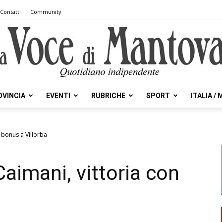
Contatti
Community
OVINCIA
EVENTI
RUBRICHE
SPORT
ITALIA /
la
n bonus a Villorba
aimani, vittoria con
Voce