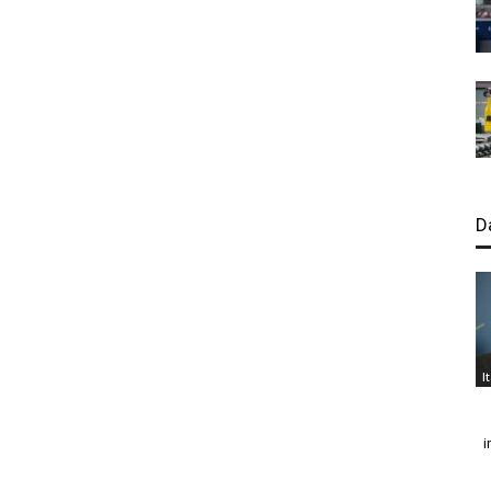
D
I
i