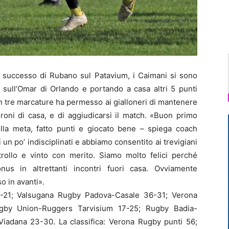
l successo di Rubano sul Patavium, i Caimani si sono
 sull’Omar di Orlando e portando a casa altri 5 punti
on tre marcature ha permesso ai gialloneri di mantenere
roni di casa, e di aggiudicarsi il match. «Buon primo
la meta, fatto punti e giocato bene – spiega coach
un po’ indisciplinati e abbiamo consentito ai trevigiani
ntrollo e vinto con merito. Siamo molto felici perché
s in altrettanti incontri fuori casa. Ovviamente
o in avanti».
45-21; Valsugana Rugby Padova-Casale 36-31; Verona
gby Union-Ruggers Tarvisium 17-25; Rugby Badia-
 Viadana 23-30. La classifica: Verona Rugby punti 56;