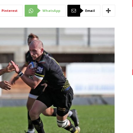
Di
Pinterest
WhatsApp
Email
Mantova