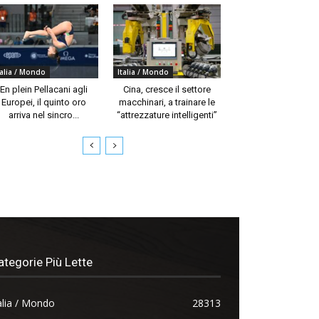
talia / Mondo
Italia / Mondo
En plein Pellacani agli
Cina, cresce il settore
Europei, il quinto oro
macchinari, a trainare le
arriva nel sincro...
“attrezzature intelligenti”
ategorie Più Lette
alia / Mondo
28313