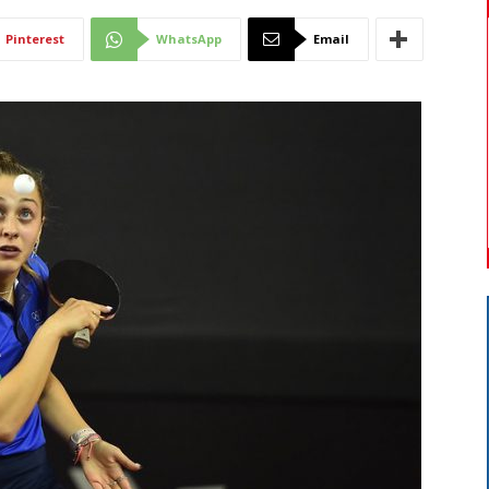
Di
Pinterest
WhatsApp
Email
Mantova