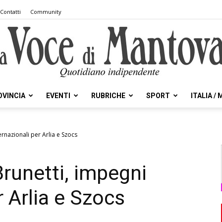
Contatti
Community
OVINCIA
EVENTI
RUBRICHE
SPORT
ITALIA /
la
ernazionali per Arlia e Szocs
Brunetti, impegni
Voce
r Arlia e Szocs