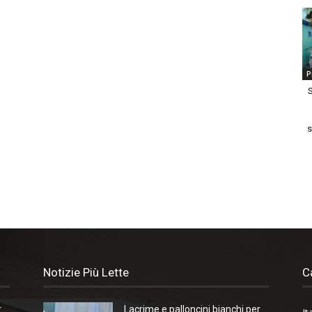
P
S
s
Notizie Più Lette
C
r
Lacrime e palloncini bianchi per