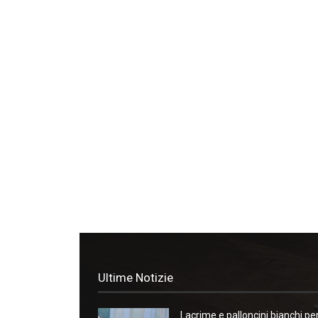
Ultime Notizie
Lacrime e palloncini bianchi pe