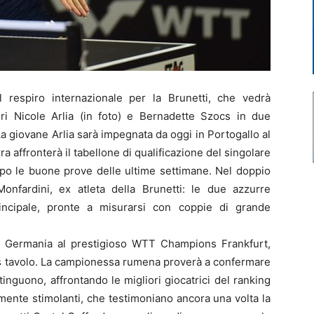
 respiro internazionale per la Brunetti, che vedrà
i Nicole Arlia (in foto) e Bernadette Szocs in due
a giovane Arlia sarà impegnata da oggi in Portogallo al
 affronterà il tabellone di qualificazione del singolare
dopo le buone prove delle ultime settimane. Nel doppio
nfardini, ex atleta della Brunetti: le due azzurre
rincipale, pronte a misurarsi con coppie di grande
n Germania al prestigioso WTT Champions Frankfurt,
nis tavolo. La campionessa rumena proverà a confermare
stinguono, affrontando le migliori giocatrici del ranking
mente stimolanti, che testimoniano ancora una volta la